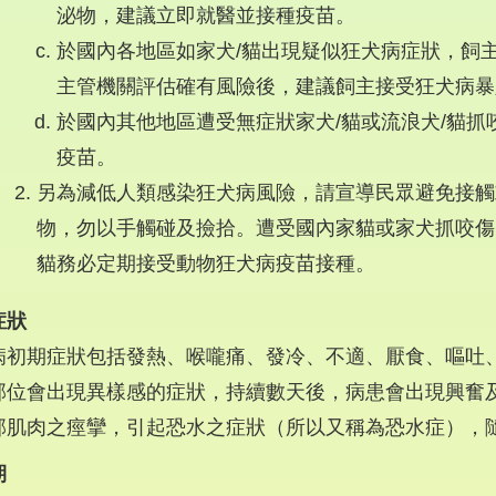
泌物，建議立即就醫並接種疫苗。
於國內各地區如家犬/貓出現疑似狂犬病症狀，飼
主管機關評估確有風險後，建議飼主接受狂犬病暴
於國內其他地區遭受無症狀家犬/貓或流浪犬/貓
疫苗。
另為減低人類感染狂犬病風險，請宣導民眾避免接觸
物，勿以手觸碰及撿拾。遭受國內家貓或家犬抓咬傷
貓務必定期接受動物狂犬病疫苗接種。
症狀
病初期症狀包括發熱、喉嚨痛、發冷、不適、厭食、嘔吐
部位會出現異樣感的症狀，持續數天後，病患會出現興奮
部肌肉之痙攣，引起恐水之症狀（所以又稱為恐水症），
期