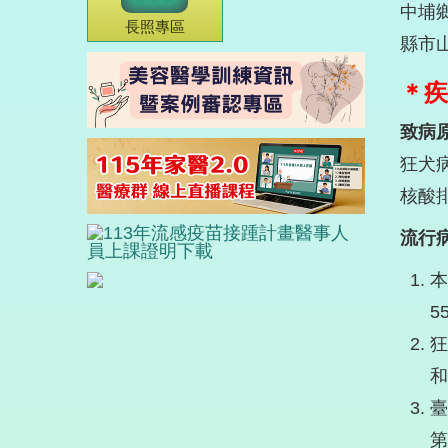
中埔
長照專區
縣市山
＊疾
致病
狂犬病
核酸
流行
本
5
狂
和
臺
第