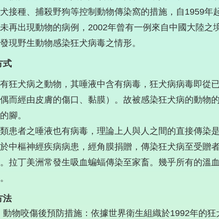
犬接種、捕殺野狗等控制動物傳染窩的措施，自1959年起
未再出現動物的病例，2002年曾有一例來自中國大陸之
發現野生動物感染狂犬病毒之情形。
方式
有狂犬病之動物，其唾液中含有病毒，狂犬病病毒即從
偶而經由皮膚的傷口、黏膜）。故被感染狂犬病的動物
的腳。
類患者之唾液也有病毒，理論上人與人之間的直接傳染
於中樞神經疾病病患，經角膜捐贈，傳染狂犬病至受贈
。拉丁美洲常發生吸血蝙蝠傳染至家畜。幾乎所有的溫
。
方法
）動物咬傷後預防措施：依據世界衛生組織於1992年的