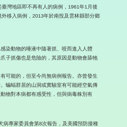
臺灣地區即不再有人的病例，1961年1月後
境外移入病例，2013年於南投及雲林縣部分鄉
已感染動物的唾液中隨著抓、咬而進入人體
的爪子抓傷也是危險的，其原因是動物會舔牠
是有可能的，但至今尚無病例報告。亦曾發生
者。蝙蝠群居的山洞或實驗室有可能經空氣傳
血動物對本病都有感受性，但與病毒株別有
狂犬病專家委員會第8次報告，及美國預防接種