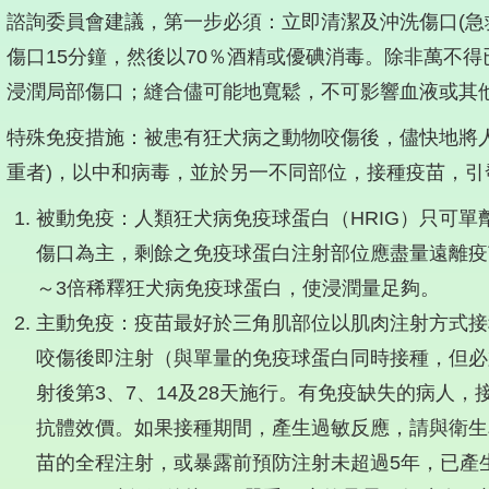
諮詢委員會建議，第一步必須：立即清潔及沖洗傷口(急
傷口15分鐘，然後以70％酒精或優碘消毒。除非萬不
浸潤局部傷口；縫合儘可能地寬鬆，不可影響血液或其
）特殊免疫措施：被患有狂犬病之動物咬傷後，儘快地將人
重者)，以中和病毒，並於另一不同部位，接種疫苗，引
被動免疫：人類狂犬病免疫球蛋白（HRIG）只可單劑使
傷口為主，剩餘之免疫球蛋白注射部位應盡量遠離疫
～3倍稀釋狂犬病免疫球蛋白，使浸潤量足夠。
主動免疫：疫苗最好於三角肌部位以肌肉注射方式接
咬傷後即注射（與單量的免疫球蛋白同時接種，但必
射後第3、7、14及28天施行。有免疫缺失的病人
抗體效價。如果接種期間，產生過敏反應，請與衛生
苗的全程注射，或暴露前預防注射未超過5年，已產