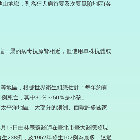
他山地鄉，列為狂犬病首要及次要風險地區(各
us屬。所有這一屬的病毒抗原皆相近，但使用單株抗體或
東等地區，根據世界衛生組織估計：每年約有
000例死亡，其中30％～50％是小孩。
西太平洋地區、大部分的澳洲、西歐許多國家
年4月15日由林宗義醫師在臺北市臺大醫院發現
238例，及1952年發生102例為最多，透過