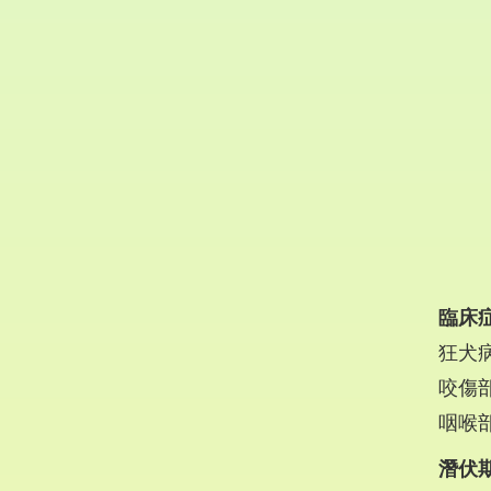
臨床
狂犬
咬傷
咽喉
潛伏