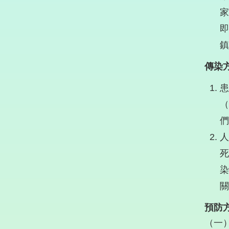
家
即
鎮
傳染
患
（
們
人
死
染
關
預防
（一