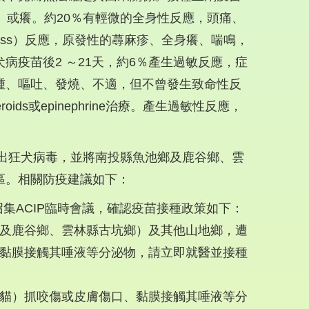
、或癢。約20％有輕微的全身性反應，頭痛、
kness）反應，原發性的蕁麻疹、全身癢、喘鳴，
病疫苗後2 ～21天，約6％產生過敏反應，症
腫、嘔吐、發燒、不適，但不曾發生致命性反
teroids或epinephrine治療。產生過敏性反應，
檢出狂犬病毒，並將南投縣魚池鄉及鹿谷鄉、雲
區。相關防疫建議如下：
召集ACIP臨時會議，確認疫苗接種政策如下：
及鹿谷鄉、雲林縣古坑鄉）及其他山地鄉，遭
黏膜接觸其唾液等分泌物，請立即就醫並接種
貓）抓咬傷或皮膚傷口、黏膜接觸其唾液等分