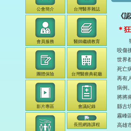
公會簡介
台灣
醫界雜誌
《認
＊狂
狂犬
會員服務
醫師
繼續教育
咬傷
世界
死亡病
團體保險
台灣
醫療典範
廳
再有人
病例
將將
縣古
影片專區
會議紀錄
霧峰
長照網路課程
高雄