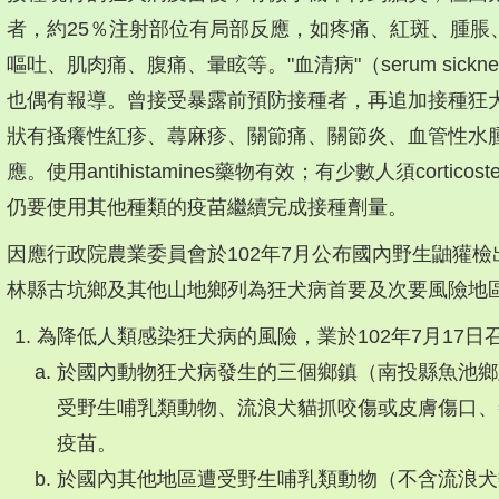
者，約25％注射部位有局部反應，如疼痛、紅斑、腫脹
嘔吐、肌肉痛、腹痛、暈眩等。"血清病"（serum sic
也偶有報導。曾接受暴露前預防接種者，再追加接種狂犬
狀有搔癢性紅疹、蕁麻疹、關節痛、關節炎、血管性水
應。使用antihistamines藥物有效；有少數人須corticos
仍要使用其他種類的疫苗繼續完成接種劑量。
）因應行政院農業委員會於102年7月公布國內野生鼬獾
林縣古坑鄉及其他山地鄉列為狂犬病首要及次要風險地
為降低人類感染狂犬病的風險，業於102年7月17日
於國內動物狂犬病發生的三個鄉鎮（南投縣魚池鄉
受野生哺乳類動物、流浪犬貓抓咬傷或皮膚傷口、
疫苗。
於國內其他地區遭受野生哺乳類動物（不含流浪犬