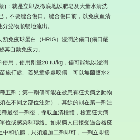
救)：就是立即及徹底地以肥皂及大量水清洗
得已，不要縫合傷口。縫合傷口前，以免疫血清
他分泌物順暢地流出。
類免疫球蛋白（HRIG）浸潤於傷口(傷口嚴
發其自動免疫力。
用，使用劑量20 IU/kg，儘可能地以浸潤
苗施打處。若兒童多處咬傷，可以無菌鹽水2
種五劑；第一劑儘可能在被患有狂犬病之動物
須在不同之部位注射），其餘的則在第一劑注
，接種最後一劑後，採取血清檢體，檢查狂犬病
單位或感染科聯絡。如果病人已接受過合格疫
生中和抗體，只須追加二劑即可，一劑立即接