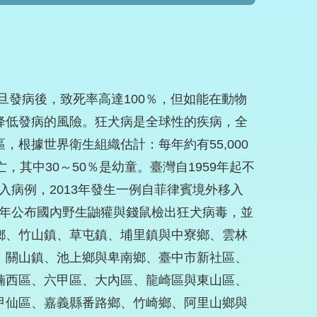
病後，致死率高達100％，但如能在動物
降低發病的風險。狂犬病是全球性的疾病，全
根據世界衛生組織估計：每年約有55,000
亡，其中30～50％是幼童。臺灣自1959年起不
移入病例，2013年發生一例自菲律賓境外移入
13年公布國內野生鼬獾與錢鼠檢出狂犬病毒，並
鄉、竹山鎮、草屯鎮、埔里鎮與中寮鄉、雲林
、關山鎮、池上鄉與卑南鄉、臺中市新社區、
楠西區、六甲區、大內區、龍崎區與東山區、
甲仙區、嘉義縣番路鄉、竹崎鄉、阿里山鄉與