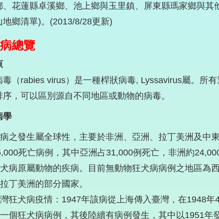
鄉、花蓮縣卓溪鄉、池上鄉與玉里鎮、屏東縣瑪家鄉與其
地鄉清單)。(2013/8/28更新)
病總覽
原
毒（rabies virus）是一種桿狀病毒, Lyssavir
排序，可以區別源自不同地區或動物的病毒。
病學
病之發生屬全球性，主要於非洲、亞洲、拉丁美洲及中
5,000死亡病例，其中亞洲占31,000例死亡，非洲約24,
犬病原屬動物的疾病。目前無動物狂犬病病例之地區為
拉丁美洲的部分國家。
灣狂犬病疫情：1947年該病從上海傳入臺灣，在1948
一個狂犬病病例，其後陸續有病例發生，其中以1951年發生