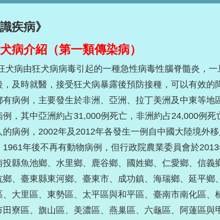
識疾病》
犬病介紹（第一類傳染病）
病由狂犬病病毒引起的一種急性病毒性腦脊髓炎，一旦發
後，及時就醫，接受狂犬病暴露後預防接種，可以有效的
都有病例，主要發生於非洲、亞洲、拉丁美洲及中東等地區，
例，其中亞洲約占31,000例死亡，非洲約占24,000例死
的病例，2002年及2012年各發生一例自中國大陸境外
。1961年後不再有動物病例，但行政院農業委員會於20
南投縣魚池鄉、水里鄉、鹿谷鄉、國姓鄉、仁愛鄉、信義
坑鄉、臺東縣東河鄉、臺東市、成功鎮、海瑞鄉、延平鄉
區、大里區、東勢區、太平區與和平區、臺南市南化區、
市田寮區、旗山區、美濃區、燕巢區、六龜區、阿蓮區與