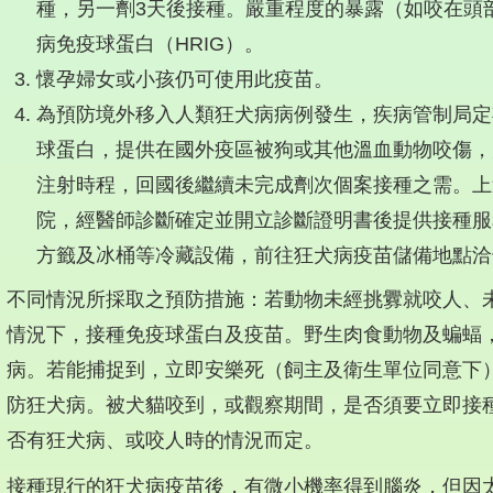
種，另一劑3天後接種。嚴重程度的暴露（如咬在頭
病免疫球蛋白（HRIG）。
懷孕婦女或小孩仍可使用此疫苗。
為預防境外移入人類狂犬病病例發生，疾病管制局定
球蛋白，提供在國外疫區被狗或其他溫血動物咬傷，
注射時程，回國後繼續未完成劑次個案接種之需。上
院，經醫師診斷確定並開立診斷證明書後提供接種服
方籤及冰桶等冷藏設備，前往狂犬病疫苗儲備地點洽
）不同情況所採取之預防措施：若動物未經挑釁就咬人、
情況下，接種免疫球蛋白及疫苗。野生肉食動物及蝙蝠
病。若能捕捉到，立即安樂死（飼主及衛生單位同意下
防狂犬病。被犬貓咬到，或觀察期間，是否須要立即接
否有狂犬病、或咬人時的情況而定。
）接種現行的狂犬病疫苗後，有微小機率得到腦炎，但因