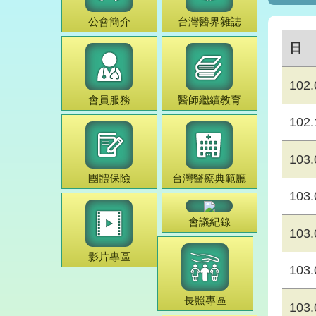
公會簡介
台灣
醫界雜誌
日
102.
會員服務
醫師
繼續教育
102.
103.
團體保險
台灣
醫療典範
廳
103.
會議紀錄
103.
影片專區
103.
長照專區
103.