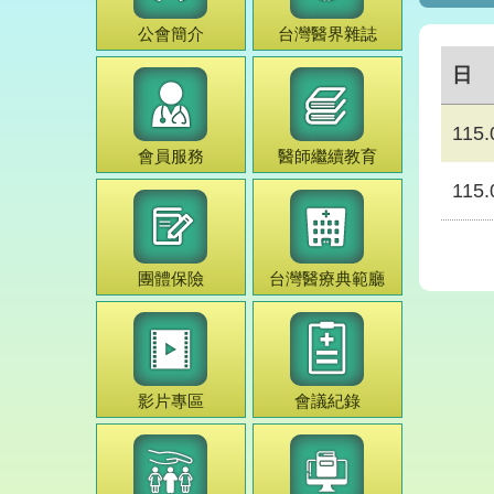
公會簡介
台灣
醫界雜誌
日
115.
會員服務
醫師
繼續教育
115.
團體保險
台灣
醫療典範
廳
影片專區
會議紀錄