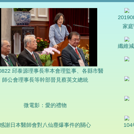
201
家庭
纖維減痛
190822 邱泰源理事長率本會理監事、各縣市醫
師公會理事長等幹部晉見蔡英文總統
微電影：愛的禮物
感謝日本醫師會對八仙塵爆事件的關心
10