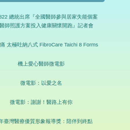
90822 總統出席『全國醫師參與居家失能個案
醫師照護方案投入健康關懷開跑』記者會
 太極吐納八式 FibroCare Taichi 8 Forms
機上愛心醫師微電影
微電影：以愛之名
微電影：謝謝！醫路上有你
4年臺灣醫療優質形象報導獎：陪伴到終點