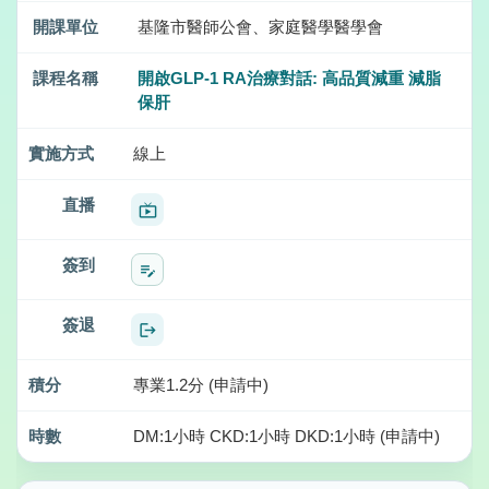
基隆市醫師公會、家庭醫學醫學會
開啟GLP-1 RA治療對話: 高品質減重 減脂
保肝
線上
live_tv
edit_note
logout
專業1.2分 (申請中)
DM:1小時 CKD:1小時 DKD:1小時 (申請中)