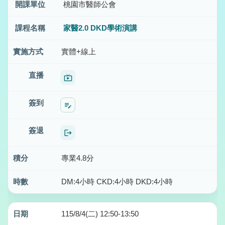
桃園市醫師公會
家醫2.0 DKD學術演講
實體+線上
live_tv
edit_note
logout
專業4.8分
DM:4小時 CKD:4小時 DKD:4小時
115/8/4(二) 12:50-13:50