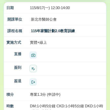
115/8/17(一) 12:30-14:00
新北市醫師公會
115年家醫計劃2.0教育訓練
實體+線上
live_tv
edit_note
logout
專業1.3分 (申請中)
DM:1小時5分鐘 CKD:1小時5分鐘 DKD:1小時