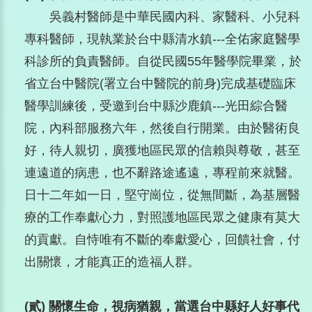
吳義村醫師是中華民國內科、家醫科、小兒科
專科醫師，現執業於台中縣清水鎮---全佑家庭醫學
科診所的負責醫師。自從民國55年醫學院畢業，於
省立台中醫院(署立台中醫院的前身)完成基礎臨床
醫學訓練後，受邀到台中縣沙鹿鎮---光田綜合醫
院，內科部服務六年，然後自行開業。由於醫術良
好，待人親切，廣獲地區民眾的信賴與尊敬，甚至
連遠道的病患，也不辭路途遙遠，專程前來就醫。
日十二年如一日，堅守崗位，從無間斷，為基層醫
療的工作奉獻心力，對照護地區民眾之健康有莫大
的貢獻。自恃唯有不斷的奉獻愛心，回饋社會，付
出關懷，才能真正的造福人群。
(貳) 關懷生命，視病猶親，當選台中縣好人好事代