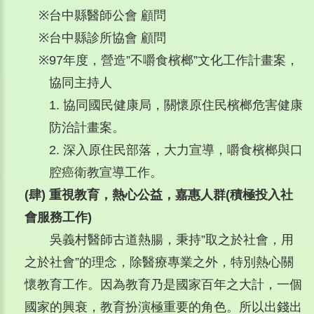
※
台中縣醫師公會 顧問
※
台中縣診所協會 顧問
※
97年度，營造”不嚼食檳榔”文化工作計畫案，
協同主持人
1. 協同國民健康局，關懷原住民檳榔危害健康
防治計畫案。
2. 深入原住民部落，大力宣導，嚼食檳榔與口
腔癌衛教宣導工作。
(肆) 重視教育，熱心公益，嘉惠人群(積極投入社
會服務工作)
吳義村醫師古道熱腸，秉持”取之於社會，用
之於社會”的理念，除醫療專業之外，特別熱心關
懷教育工作。因為教育乃是國家百年之大計，一個
國家的興衰，教育扮演極重要的角色。所以出錢出