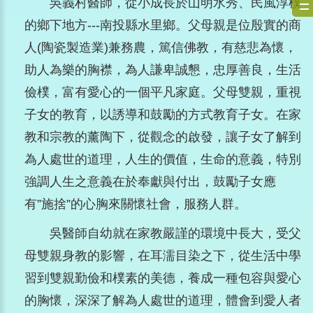
吳義村醫師，從小成長於山明水秀、民風淳樸
的鄉下地方---南投縣水里鄉。父母親是位殷實的商
人(陶瓷製造業)兼務農，篤信佛教，有慈悲為懷，
助人為樂的胸襟，為人謙卑誠懇，忠厚善良，生活
儉樸，富有愛心的一個平凡家庭。父母雙親，重視
子女的教育，以誘導和鼓勵的方式教育子女。在家
教和宗教的薰陶下，從觀念的啟發，讓子女了解到
為人處世的道理，人生的價值，生命的意義，特別
強調人生之意義在於奉獻與付出，鼓勵子女應
有”施捨”的心胸來關懷社會，服務人群。
吳醫師自幼就在家教嚴謹的環境中長大，受父
母雙親身教的影響，在耳濡目染之下，從生活中學
習到雙親勤儉和樸素的美德，養成一種包容與愛心
的胸懷，深深了解為人處世的道理，體會到愛人者