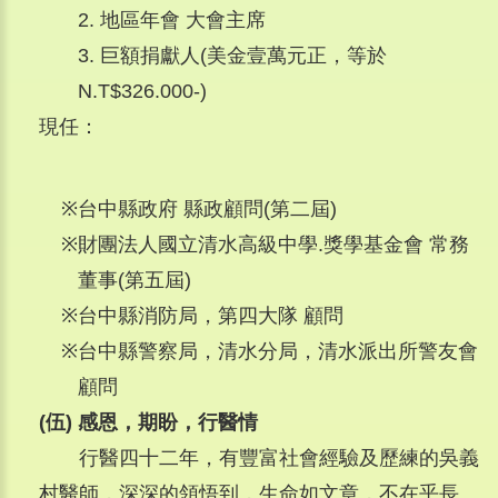
2. 地區年會 大會主席
3. 巨額捐獻人(美金壹萬元正，等於
N.T$326.000-)
現任：
※
台中縣政府 縣政顧問(第二屆)
※
財團法人國立清水高級中學.獎學基金會 常務
董事(第五屆)
※
台中縣消防局，第四大隊 顧問
※
台中縣警察局，清水分局，清水派出所警友會
顧問
(伍) 感恩，期盼，行醫情
行醫四十二年，有豐富社會經驗及歷練的吳義
村醫師，深深的領悟到，生命如文章，不在乎長