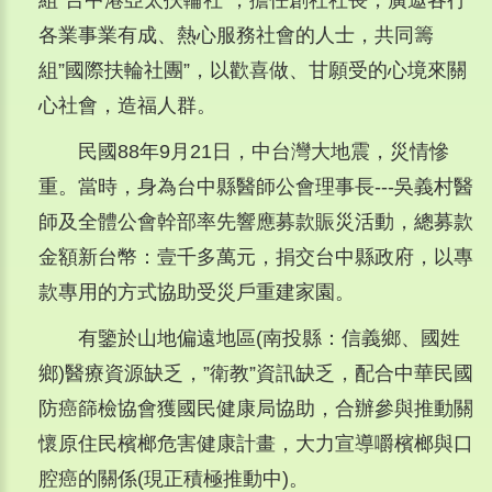
組”台中港亞太扶輪社”，擔任創社社長，廣邀各行
各業事業有成、熱心服務社會的人士，共同籌
組”國際扶輪社團”，以歡喜做、甘願受的心境來關
心社會，造福人群。
民國88年9月21日，中台灣大地震，災情慘
重。當時，身為台中縣醫師公會理事長---吳義村醫
師及全體公會幹部率先響應募款賑災活動，總募款
金額新台幣：壹千多萬元，捐交台中縣政府，以專
款專用的方式協助受災戶重建家園。
有鑒於山地偏遠地區(南投縣：信義鄉、國姓
鄉)醫療資源缺乏，”衛教”資訊缺乏，配合中華民國
防癌篩檢協會獲國民健康局協助，合辦參與推動關
懷原住民檳榔危害健康計畫，大力宣導嚼檳榔與口
腔癌的關係(現正積極推動中)。