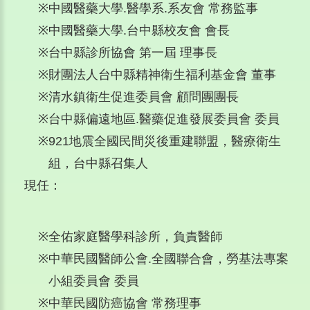
※
中國醫藥大學.醫學系.系友會 常務監事
※
中國醫藥大學.台中縣校友會 會長
※
台中縣診所協會 第一屆 理事長
※
財團法人台中縣精神衛生福利基金會 董事
※
清水鎮衛生促進委員會 顧問團團長
※
台中縣偏遠地區.醫藥促進發展委員會 委員
※
921地震全國民間災後重建聯盟，醫療衛生
組，台中縣召集人
現任：
※
全佑家庭醫學科診所，負責醫師
※
中華民國醫師公會.全國聯合會，勞基法專案
小組委員會 委員
※
中華民國防癌協會 常務理事