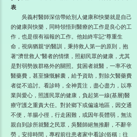
表
吳義村醫師深信帶給別人健康和快樂就是自己
的健康與快樂，同時領悟到醫療的工作是良心的工
作，也是很有福報的工作。他始終牢記”尊重生
命，視病猶親”的醫訓，秉持救人第一的原則，抱
著”濟世救人”醫者的情懷，照顧民眾的健康，尤其
是對弱勢族群格外的關照。貧困者就醫，一率不收
醫藥費，甚至慷慨解囊，給予資助，對賒欠醫藥費
者從不追討。看診時，全神貫注，盡心盡力，以專
業與愛心，照護民眾的健康，負起第一線(基層)醫
療守護之重責大任。對於鄉下或偏遠地區，因交通
不便，羊腸小徑，行走困難，或因年長體弱，無法
親自到診所就醫之民眾，吳醫師絕無推辭，不辭辛
勞，安排時間，專程前往患者家中看診(俗稱：往