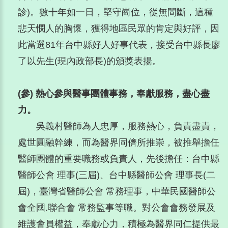
診)。數十年如一日，堅守崗位，從無間斷，這種
悲天憫人的胸懷，獲得地區民眾的肯定與好評，因
此當選81年台中縣好人好事代表，接受台中縣長廖
了以先生(現內政部長)的頒獎表揚。
(參) 熱心參與醫事團體事務，奉獻服務，盡心盡
力。
吳義村醫師為人忠厚，服務熱心，負責盡責，
處世圓融幹練，而為醫界同儕所推崇，被推舉擔任
醫師團體的重要職務或負責人，先後擔任：台中縣
醫師公會 理事(三屆)、台中縣醫師公會 理事長(二
屆)，臺灣省醫師公會 常務理事，中華民國醫師公
會全國.聯合會 常務監事等職。對公會會務發展及
維護會員權益，奉獻心力，積極為醫界同仁提供最