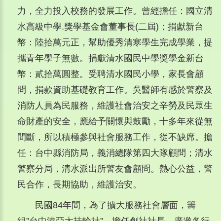
力，全力投入校務的發展工作。曾經擔任：國立清
水高級中學.獎學基金會董事長(二屆)；捐獻新台
幣：陸拾萬元正，幫助優秀清寒學生完成學業，提
攜青年學子無數。捐獻清水國民中學獎學金新台
幣：貳拾萬圓整。受聘清水國民小學，家長會顧
問，捐款資助基礎教育工作。吳醫師有感於警察及
消防人員為民服務，維護社會治安之辛勞及民眾生
命財產的安全，應給予關懷與鼓勵，十多年來從無
間斷，所以積極參與社會服務工作，從不缺席。擔
任：台中縣消防局，義消總隊第四大隊顧問；清水
警察分局，清水派出所警友會顧問。熱心公益，警
民合作，長期協助，維護治安。
民國84年間，為了擴大服務社會層面，籌