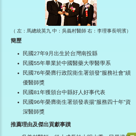
（ 左：馬總統英九 中：吳義村醫師 右：李理事長明濱）
簡歷
民國27年9月出生於台灣南投縣
民國55年畢業於中國醫藥大學醫學系
民國76年榮膺行政院衛生署頒發”服務社會”績
優醫師獎
民國81年獲頒台中縣好人好事代表
民國96年榮膺衛生署頒發表揚”服務四十年”資
深醫師獎
推薦理由及傑出貢獻事蹟