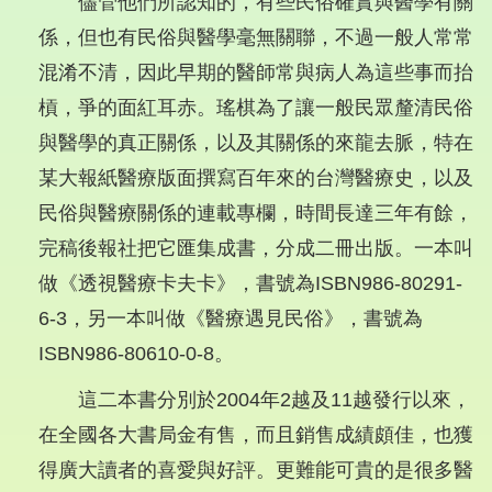
儘管他們所認知的，有些民俗確實與醫學有關
係，但也有民俗與醫學毫無關聯，不過一般人常常
混淆不清，因此早期的醫師常與病人為這些事而抬
槓，爭的面紅耳赤。瑤棋為了讓一般民眾釐清民俗
與醫學的真正關係，以及其關係的來龍去脈，特在
某大報紙醫療版面撰寫百年來的台灣醫療史，以及
民俗與醫療關係的連載專欄，時間長達三年有餘，
完稿後報社把它匯集成書，分成二冊出版。一本叫
做《透視醫療卡夫卡》，書號為ISBN986-80291-
6-3，另一本叫做《醫療遇見民俗》，書號為
ISBN986-80610-0-8。
這二本書分別於2004年2越及11越發行以來，
在全國各大書局金有售，而且銷售成績頗佳，也獲
得廣大讀者的喜愛與好評。更難能可貴的是很多醫