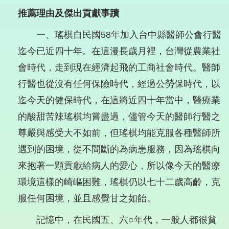
推薦理由及傑出貢獻事蹟
一、瑤棋自民國58年加入台中縣醫師公會行醫
迄今已近四十年。在這漫長歲月裡，台灣從農業社
會時代，走到現在經濟起飛的工商社會時代。醫師
行醫也從沒有任何保險時代，經過公勞保時代，以
迄今天的健保時代，在這將近四十年當中，醫療業
的酸甜苦辣瑤棋均嘗盡過，儘管今天的醫師行醫之
尊嚴與感受大不如前，但瑤棋均能克服各種醫師所
遇到的困境，從不間斷的為病患服務，因為瑤棋向
來抱著一顆貢獻給病人的愛心，所以像今天的醫療
環境這樣的崎嶇困難，瑤棋仍以七十二歲高齡，克
服任何困境，並且感覺甘之如飴。
記憶中，在民國五、六○年代，一般人都很貧