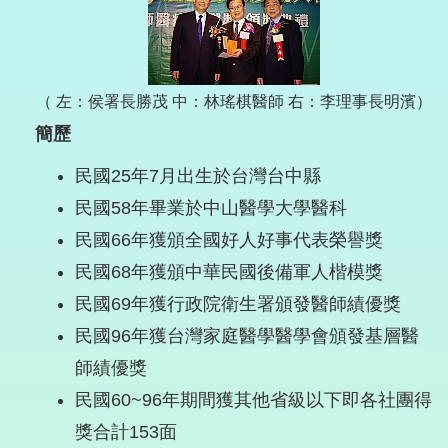
（ 左：侯署長勝茂 中：林瑤棋醫師 右：李理事長明濱）
簡歷
民國25年7月出生於台灣台中縣
民國58年畢業於中山醫學大學醫科
民國66年獲頒全國好人好事代表榮譽獎
民國68年獲頒中華民國後備軍人楷模獎
民國69年獲行政院衛生署頒發醫師績優獎
民國96年獲台灣家庭醫學醫學會頒發基層醫
師績優獎
民國60~96年期間獲其他省級以下即各社團得
獎合計153面