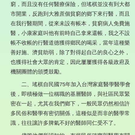
窮，而且沒有任何醫療保險，但瑤棋並沒有到大都
市開業，反跑到大雅蔗個貧窮的鄉下來行醫，而且
在我行醫期間，從來未設有帳本，貧窮病人免費施
醫，小康家庭叫他有前時自己拿來還帳，我之不設
帳不收帳的行醫道德獲得鄉民的喝采，當年這種樂
善好施、濟貧助弱，除了對得起自己的良心之外，
也獲得社會大眾的肯定，因此屢屢獲得各級政府及
機關團體的頒獎鼓勵。
二、瑤棋自民國75年加入台灣家庭醫學醫學會
後，即積極做一位稱職的基層醫師，與社區民眾緊
密在一起，尤其在我們鄉下，一般民眾仍然相信許
多民俗和醫學有密切關係，這種似是而非的醫學常
識，往往讓許多脾氣不好的醫師同仁受不了。