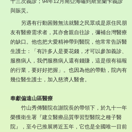
十三次義診；94年12月南亞海嘯到斯里蘭卡義診
與賑災。
另遇有行動困難無法就醫之民眾或是原住民朋
友有醫療需求者，其亦會親自往診，彌補台灣醫療
的缺口。他也把大愛精神帶到醫院，他常常告訴醫
生護士：「有許多人是要花錢，才可以參加義診、
服務病人，我們服務病人還有錢賺，這是很有福報
的行業，要好好把握」。也因為他的帶動，院內有
幾位醫生護士，加入慈濟人醫會。
奉獻偏遠山區醫療
竹山秀傳醫院在謝院長的帶領下，於九十一年
榮獲衛生署『建立醫療品質學習型醫院之種子醫
院』，至今已推展將近五年，它也是全國唯一目前