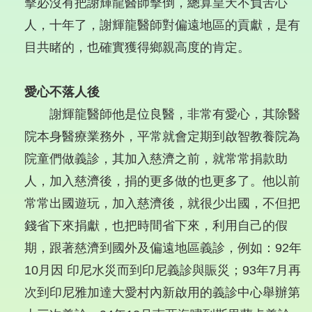
擊必沒有把謝輝龍醫師擊倒，總算皇天不負苦心
人，十年了，謝輝龍醫師對偏遠地區的貢獻，是有
目共睹的，也確實獲得鄉親高度的肯定。
愛心不落人後
謝輝龍醫師他是位良醫，非常有愛心，其除醫
院本身醫療業務外，平常就會定期到啟智教養院為
院童們做義診，其加入慈濟之前，就常常捐款助
人，加入慈濟後，捐的更多做的也更多了。他以前
常常出國遊玩，加入慈濟後，就很少出國，不但把
錢省下來捐獻，也把時間省下來，利用自己的假
期，跟著慈濟到國外及偏遠地區義診，例如：92年
10月因 印尼水災而到印尼義診與賑災；93年7月再
次到印尼雅加達大愛村內新啟用的義診中心舉辦第