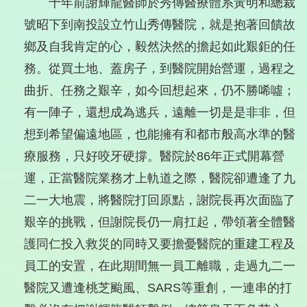
十年前謝輝龍醫師於秀傳醫療體系黃明和總裁
號昭下到南投設立竹山秀傳醫院，就是抱著回饋故
鄉及自我肯定的心，毅然決然的擔起如此艱鉅的任
務。從買土地、蓋房子，到醫院開始營運，過程之
曲折、任務之艱辛，如今回想起來，仍不勝唏噓；
有一陣子，還想成為逃兵，遠離一切是是非非，但
想到希望偏遠地區，也能擁有和都市般高水準的醫
療服務，只好咬牙硬撐。醫院於86年正式開幕營
運，正當醫院業務才上軌道之際，醫院卻遭逢了九
二一大地震，將醫院打回原點，謝院長再次面臨了
艱辛的挑戰，但謝院長仍一肩扛起，帶領著全體醫
護同仁投入救災的同時又要擔憂醫院的重建工程及
員工的安置，在此期間無一員工離職，走過九二一
醫院又遭逢桃芝颱風、SARS等重創，一連串的打