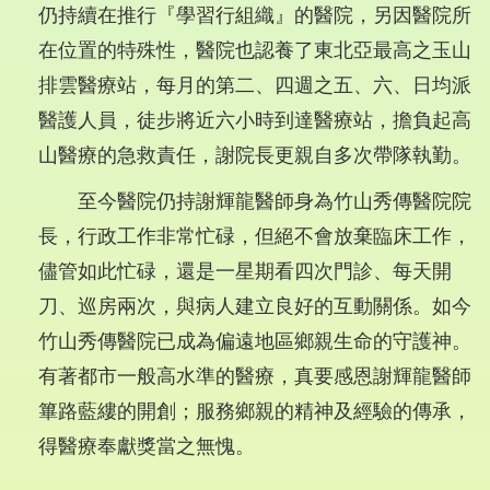
仍持續在推行『學習行組織』的醫院，另因醫院所
在位置的特殊性，醫院也認養了東北亞最高之玉山
排雲醫療站，每月的第二、四週之五、六、日均派
醫護人員，徒步將近六小時到達醫療站，擔負起高
山醫療的急救責任，謝院長更親自多次帶隊執勤。
至今醫院仍持謝輝龍醫師身為竹山秀傳醫院院
長，行政工作非常忙碌，但絕不會放棄臨床工作，
儘管如此忙碌，還是一星期看四次門診、每天開
刀、巡房兩次，與病人建立良好的互動關係。如今
竹山秀傳醫院已成為偏遠地區鄉親生命的守護神。
有著都市一般高水準的醫療，真要感恩謝輝龍醫師
篳路藍縷的開創；服務鄉親的精神及經驗的傳承，
得醫療奉獻獎當之無愧。