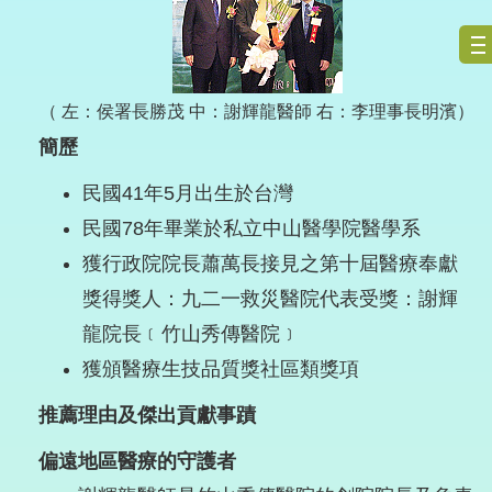
（ 左：侯署長勝茂 中：謝輝龍醫師 右：李理事長明濱）
簡歷
民國41年5月出生於台灣
民國78年畢業於私立中山醫學院醫學系
獲行政院院長蕭萬長接見之第十屆醫療奉獻
獎得獎人：九二一救災醫院代表受獎：謝輝
龍院長﹝竹山秀傳醫院﹞
獲頒醫療生技品質獎社區類獎項
推薦理由及傑出貢獻事蹟
偏遠地區醫療的守護者