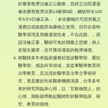
於藥害救濟法修正公聽會，並經立法院通過
修改藥害救濟法第13條第8款，總統明令100
年5月4日修正為：「未依藥物許可證所載之
適應症或效能而為藥物之使用。但符合當時
醫學原理及用藥適當性者，不在此限。」因
該項修正案，醫師可免於開藥之恐懼；病人
若發生藥害，也可獲得適當的救濟補償。
林醫師多年來臨床服務於急診醫學部、重症
醫學部、感染科等領域，並從事醫學教育與
法學教育，且沈浸於醫學及法學之學術研
究，更是樂於到各醫療機構演講，分享多年
來的研究與臨床心得，以「甘願做憨人」的
心情，期盼能帶動起醫師對於醫學臨床、研
究、教育的熱情。