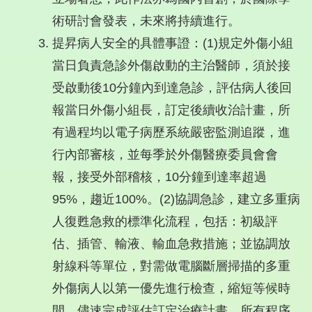
術研討會發表，未來將持續進行。
提昇病人安全的具體事證：(1)規定外傷小組
當日負責急診外傷啟動的主治醫師，須於接
受啟動後10分鐘內到達急診，評估病人後回
報當日外傷小組長，訂定後續收治計畫，所
有過程均以電子病歷系統嚴密監測追蹤，進
行內部審核，並每季於外傷醫療委員會會
報，接受外部稽核，10分鐘到達率超過
95%，趨近100%。(2)協調急診，建立多重病
人復甦急救的標準化流程，包括：初級評
估、插管、輸液、輸血急救措施；並協調放
射線科等單位，對需做電腦斷層掃描的多重
外傷病人以第一優先進行檢查，縮短等候時
間，儘速完成評估訂定治療計畫，所有程序