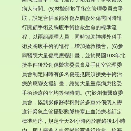
病人時間。(5)林醫師於手術室管理委員會爭
取，設定合併頭部外傷及胸腹外傷需同時進
行開顱手術及胸腹手術搶救生命的標準流
程，以兩組護理人員，同時協助神經外科手
術及胸腹手術的進行，增加搶救機會。(6)參
與醫院大量傷患應變計畫，並於民國103年北
捷事件後於創傷醫療委員會及手術室管理委
員會制定同時有多名傷患抵院須接受手術治
療的應變支援計畫，縮短大量重傷病患接受
手術治療的平均等候時間。(7)於創傷醫療委
員會，協調影像醫學科對於多重外傷病人需
進行緊急血管攝影動脈栓塞止血治療者訂定
標準程序，規定全天24小時內於聯絡後1小時
內，病人需進入血管攝影室進行搶救，栓塞