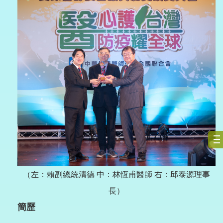
（左：賴副總統清德 中：林恆甫醫師 右：邱泰源理事
長）
簡歷