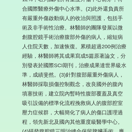
合國際醫療外傷中心水準。(2)此外還負責所
有嚴重外傷啟動病人的收治與照護，包括手
術及非手術性治療。林醫師的團隊發展以微
創腹腔鏡手術治療腹部外傷的病人，縮短病
人住院天數，加速恢復。累積超過200例治療
經驗，林醫師將其成果寫成5篇原著論文，分
別發表於國際SCI期刊，治療成果達世界級水
準，成績斐然。(3)針對腹部嚴重外傷病人，
林醫師採取損傷控制觀念，改良國外的腹內
填塞技術，建立院內暫時性腹部覆蓋及真空
吸引設備的標準化流程挽救病人的腹部腔室
壓力症候群，大幅簡化了病人的傷口護理過
程，領先新北及國內其他重度級醫學中心。
(4)研發腹腔鏡三明治縫合保留脾臟手術，應