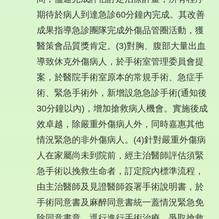
期待於病人到達急診60分鐘內完成。其改善
成果指導急診團隊完成外傷品管圈活動，獲
醫策會品質獎肯定。(3)對胸、腹部大量出血
導致休克外傷病人，於手術室管理委員會提
案，於醫院手術室原本的常規手術、急症手
術、緊急手術外，新增設急急診手術(通知後
30分鐘以內)，增加搶救病人機會。實施後成
效卓越，除嚴重外傷病人外，同時嘉惠其他
情況緊急的非外傷病人。(4)針對嚴重外傷病
人在家屬尚未到院前，經主治醫師評估須緊
急手術以挽救生命者，訂定院內標準流程，
由主治醫師及見證醫師簽署手術說明書，於
手術同意書及麻醉同意書統一蓋情況緊急免
除同意書章，逕行進行手術治療，爭取搶救