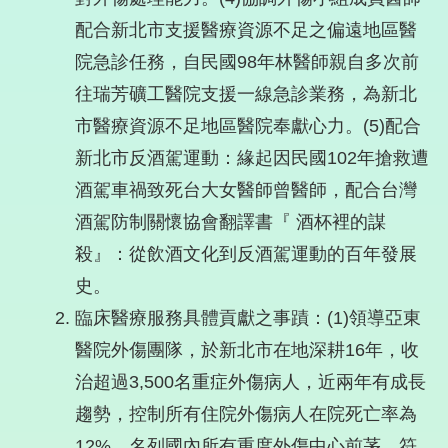
配合新北市支援醫療資源不足之偏遠地區醫
院急診任務，自民國98年林醫師親自多次前
往瑞芳礦工醫院支援一線急診業務，為新北
市醫療資源不足地區醫院奉獻心力。(5)配合
新北市反酒駕運動：緣起因民國102年搶救遭
酒駕車禍致死台大女醫師曾醫師，配合台灣
酒駕防制關懷協會翻譯書『 酒杯裡的謀
殺』：從飲酒文化到反酒駕運動的百年發展
史。
臨床醫療服務具體貢獻之事蹟：(1)領導亞東
醫院外傷團隊，於新北市在地深耕16年，收
治超過3,500名重症外傷病人，近兩年有成長
趨勢，控制所有住院外傷病人在院死亡率為
12%，名列國內所有重度外傷中心前茅，符