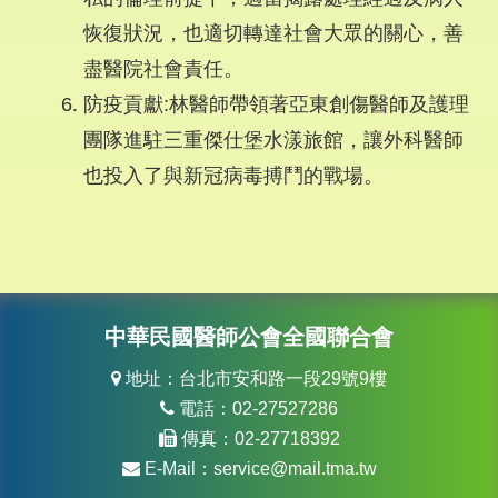
恢復狀況，也適切轉達社會大眾的關心，善
盡醫院社會責任。
防疫貢獻:林醫師帶領著亞東創傷醫師及護理
團隊進駐三重傑仕堡水漾旅館，讓外科醫師
也投入了與新冠病毒搏鬥的戰場。
中華民國醫師公會全國聯合會
地址：台北市安和路一段29號9樓
電話：02-27527286
傳真：02-27718392
E-Mail：
service@mail.tma.tw