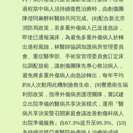
過程當中病人須持續復甦治療時，由創傷團
隊偕同麻醉科醫師共同完成。(8)配合新北市
消防局政策，若多重外傷病人已送達急診，
即使已通報滿床，為避免多重外傷病人於轉
出過程風險，林醫師協調加護病房管理委員
會、重症醫學部、手術室管理委員會訂定床
位調配規範，讓創傷團隊先專心救治病人，
避免將多重外傷病人由急診轉出，每年平均
約6人次動用此機制搶救生命。(9)響應衛生福
利部政策，指導外傷病房護理團隊，嘗試建
立出院準備的醫病共享決策模式，運用『醫
病共享決策暨召開家庭會議改善創傷科病人
出院準備服務』自67.3%提升至95.3%。(10)
為持續追蹤亞東醫院外傷病人治療的成績，