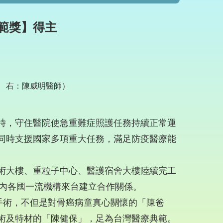
典範獎】得主
 右：陳威明醫師）
嚴峻時，守住醫院使急重難症照護任務持續正常運
同時支援國家多項重大任務，滿足防疫醫療能
術大樓、重粒子中心、醫護宿舍大樓陸續完工
ic在內各國一流機構來台建立合作關係。
手術，不但是對骨癌病童真心關懷的「陳爸
術及特材的「陳健保」，足為台灣醫療典範。