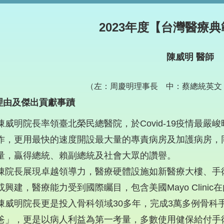
2023年度【台灣醫療
陳威明 醫師
（左：周慶明理事長 中：蔡總統英文
理由及傑出貢獻事蹟
陳威明院長率領臺北榮民總醫院，於Covid-19疫情最
作，更用最快的速度開設最大量的專責病房及加護病房，
量，贏得總統、賴副總統及社會大眾的讚譽。
陳院長展現卓越領導力，醫療硬體設施如新醫療大樓、手
或興建，醫療能力受到國際矚目，包含美國Mayo Clin
陳威明院長更是投入骨科領域30多年，完成3萬多例骨科
爸」，更是以病人利益為第一考量，多數使用健保給付手