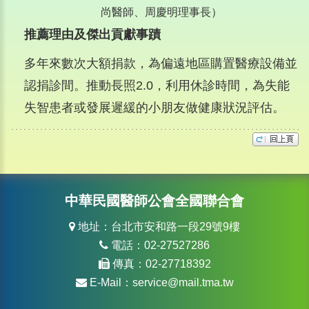
尚醫師、周慶明理事長）
推薦理由及傑出貢獻事蹟
多年來數次大額捐款，為偏遠地區購置醫療設備並
認捐診間。推動長照2.0，利用休診時間，為失能
失智患者或發展遲緩的小朋友做健康狀況評估。
中華民國醫師公會全國聯合會
地址：台北市安和路一段29號9樓
電話：02-27527286
傳真：02-27718392
E-Mail：
service@mail.tma.tw