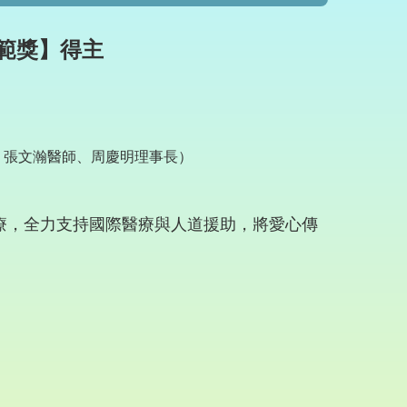
典範獎】得主
、張文瀚醫師、周慶明理事長）
療，全力支持國際醫療與人道援助，將愛心傳