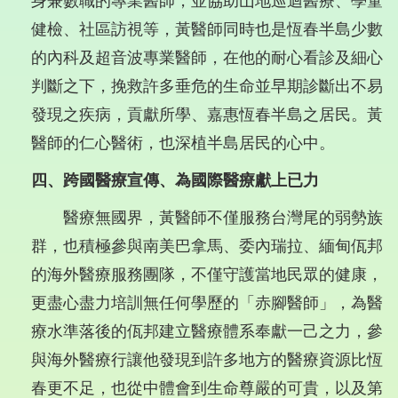
身兼數職的專業醫師，並協助山地巡迴醫療、學童
健檢、社區訪視等，黃醫師同時也是恆春半島少數
的內科及超音波專業醫師，在他的耐心看診及細心
判斷之下，挽救許多垂危的生命並早期診斷出不易
發現之疾病，貢獻所學、嘉惠恆春半島之居民。黃
醫師的仁心醫術，也深植半島居民的心中。
四、跨國醫療宣傳、為國際醫療獻上已力
醫療無國界，黃醫師不僅服務台灣尾的弱勢族
群，也積極參與南美巴拿馬、委內瑞拉、緬甸佤邦
的海外醫療服務團隊，不僅守護當地民眾的健康，
更盡心盡力培訓無任何學歷的「赤腳醫師」，為醫
療水準落後的佤邦建立醫療體系奉獻一己之力，參
與海外醫療行讓他發現到許多地方的醫療資源比恆
春更不足，也從中體會到生命尊嚴的可貴，以及第