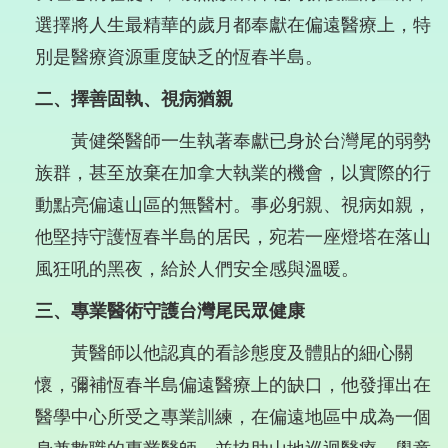
選擇將人生最精華的歲月都奉獻在偏遠醫療上，特
別是醫療資源重度缺乏的恆春半島。
二、擇善固執、視病猶親
黃健榮醫師一生執著奉獻已身於台灣尾的弱勢
族群，甚至放棄在加拿大執業的機會，以實際的行
動點亮偏遠山區的無醫村。事必躬親、視病如親，
他堅持守護恆春半島的居民，宛若一座燈塔在落山
風狂吼的黑夜，給於人們安全感與溫暖。
三、專業醫術守護台灣尾民眾健康
黃醫師以他認真的看診態度及體貼的細心關
懷，彌補恆春半島偏遠醫療上的缺口，他發揮出在
醫學中心所受之專業訓練，在偏遠地區中成為一個