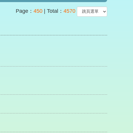
Page：
450
| Total：
4570
容