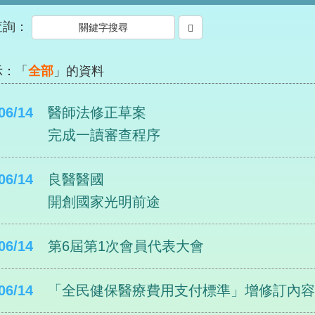
查詢：
示：「
全部
」的資料
06/14
醫師法修正草案
完成一讀審查程序
06/14
良醫醫國
開創國家光明前途
06/14
第6屆第1次會員代表大會
06/14
「全民健保醫療費用支付標準」增修訂內