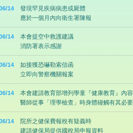
06/14
發現罕見疾病病患或屍體
應於一個月內向衛生署陳報
06/14
本會提空中救護建議
消防署表示感謝
06/14
如接獲恐嚇勒索信函
立即向警察機關報案
06/14
本會建請教育部增列學童『健康教育』內
醫師從事「理學檢查」時身體碰觸有其必
06/14
院所之健保費報稅有疑義時
建請健保局提供國稅局申報資料