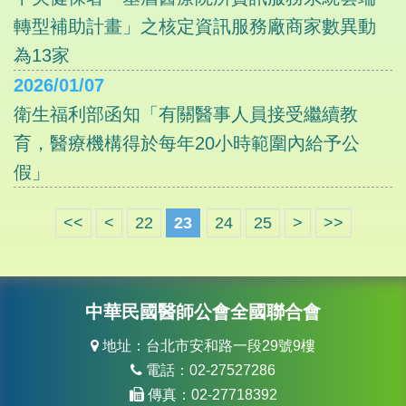
轉型補助計畫」之核定資訊服務廠商家數異動
為13家
2026/01/07
衛生福利部函知「有關醫事人員接受繼續教
育，醫療機構得於每年20小時範圍內給予公
假」
<<
<
22
23
24
25
>
>>
中華民國醫師公會全國聯合會
地址：台北市安和路一段29號9樓
電話：02-27527286
傳真：02-27718392