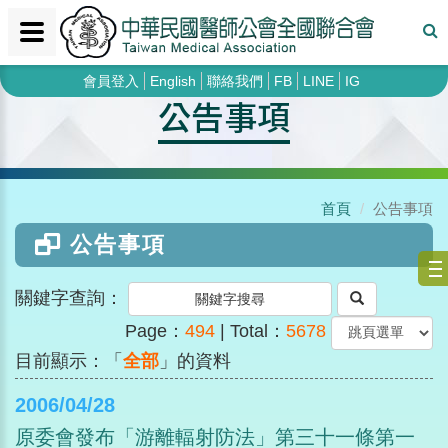
會員登入
English
聯絡我們
FB
LINE
IG
公告事項
首頁
公告事項
公告事項
關鍵字查詢：
Page：
494
| Total：
5678
目前顯示：「
全部
」的資料
2006/04/28
原委會發布「游離輻射防法」第三十一條第一