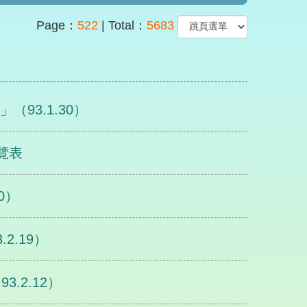
Page：
522
| Total：
5683
93.1.30）
覽表
0）
2.19）
.2.12）