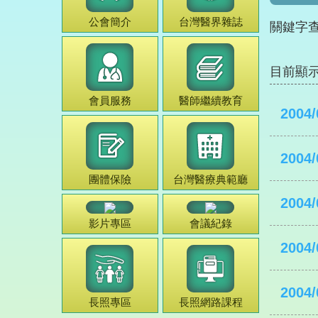
公會簡介
台灣
醫界雜誌
關鍵字
目前顯
會員服務
醫師
繼續教育
2004/
2004/
團體保險
台灣
醫療典範
廳
2004/
影片專區
會議紀錄
2004/
2004/
長照專區
長照網路課程