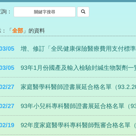
查詢：
示：「
全部
」的資料
03/05
增、修訂「全民健康保險醫療費用支付標準」（
03/05
93年1月份國產及輸入檢驗封緘生物製劑一
02/27
家庭醫學科醫師證書展延合格名單（93.2.2
02/27
93年小兒科專科醫師證書展延合格名單（93.
02/19
92年度家庭醫學科專科醫師甄審合格名單（93