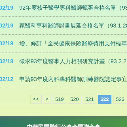
02/19
92年度核子醫學專科醫師甄審合格名單（93.
02/19
家醫科專科醫師證書展延合格名單（93.1.2
02/18
增、修訂「全民健康保險醫療費用支付標準」（
02/18
徵求93年度醫事人力相關研究計畫（93.2.
02/12
申請93年度內科專科醫師訓練醫院認定事宜（9
<<
<
519
520
521
522
523