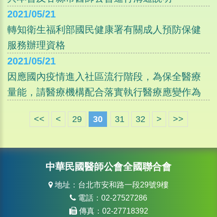
2021/05/21
轉知衛生福利部國民健康署有關成人預防保健
服務辦理資格
2021/05/21
因應國內疫情進入社區流行階段，為保全醫療
量能，請醫療機構配合落實執行醫療應變作為
<<
<
29
30
31
32
>
>>
中華民國醫師公會全國聯合會
地址：台北市安和路一段29號9樓
電話：02-27527286
傳真：02-27718392