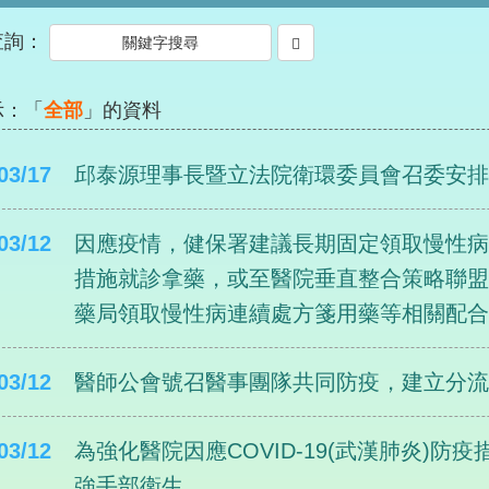
查詢：
示：「
全部
」的資料
03/17
邱泰源理事長暨立法院衛環委員會召委安
03/12
因應疫情，健保署建議長期固定領取慢性
措施就診拿藥，或至醫院垂直整合策略聯
藥局領取慢性病連續處方箋用藥等相關配
03/12
醫師公會號召醫事團隊共同防疫，建立分
03/12
為強化醫院因應COVID-19(武漢肺炎)
強手部衛生