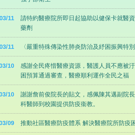
03/11
請特約醫療院所即日起協助以健保卡就醫
藥劑
03/11
〈嚴重特殊傳染性肺炎防治及紓困振興特別條
03/10
感謝全民疼惜醫療資源，醫護人員不應被
困預算通過審查，醫療順利運作全民之福
03/10
謝謝詹前俊院長的貼文，感佩陳其邁副院
科醫師到校園提供防疫衞教。
03/09
推動社區醫療防疫體系 解決醫療院所防疫