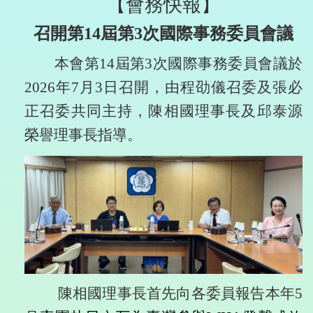
【會務快報】
召開第
14
屆第
3
次國際事務委員會議
本會第
14
屆第
3
次國際事務委員會議於
2026
年
7
月
3
日召開，由程劭儀召委及張必
正召委共同主持，陳相國理事長及邱泰源
榮譽理事長指導。
陳相國理事長首先向各委員報告本年
5