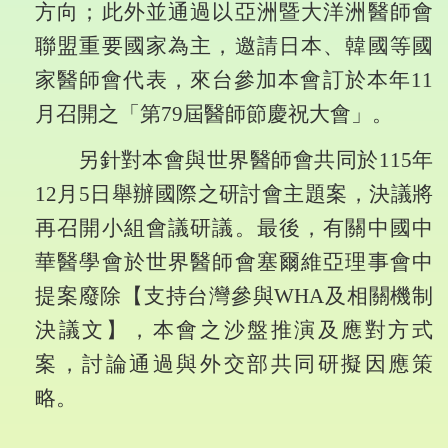
方向；此外並通過以亞洲暨大洋洲醫師會
聯盟重要國家為主，邀請日本、韓國等國
家醫師會代表，來台參加本會訂於本年
11
月召開之「第
79
屆醫師節慶祝大會」。
另針對本會與世界醫師會共同於
115
年
12
月
5
日舉辦國際之研討會主題案，決議將
再召開小組會議研議。最後，有關中國中
華醫學會於世界醫師會塞爾維亞理事會中
提案廢除【支持台灣參與
WHA
及相關機制
決議文】，本會之沙盤推演及應對方式
案，討論通過與外交部共同研擬因應策
略。