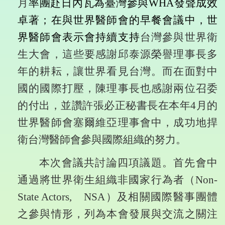
月
率團赴日內瓦為臺灣參與
WHA
發聲成效
卓著；在與世界醫師會的早餐會議中，世
界醫師會表示會持續支持
台灣參與世界衛
生大會，這些要感謝邱泰源榮譽理事長多
年的耕耘，讓世界看見台灣。而在面對中
國的國際打壓，陳理事長也感謝兩位召委
的付出，並讚許張必正秘書長在本年
4
月的
世界醫師會塞爾維亞理事會中，成功地捍
衛台灣醫師會參與國際組織的努力。
本次會議共討論四項議題。首先會中
通過將世界衛生組織非國家行為者（
Non-
State Actors,
NSA
）及相關國際醫事團體
之參與情形，列為本會發展與交流之關注