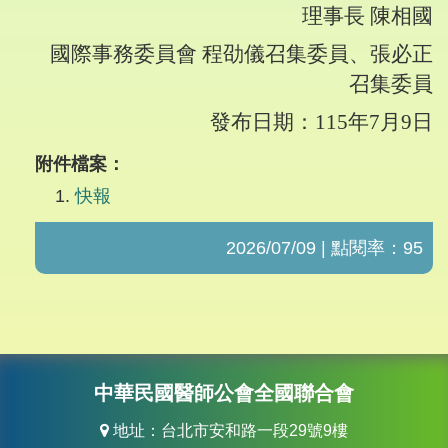
理事長
陳相國
國際事務委員會
程劭儀召集委員、張必正
召集委員
發布日期
：
115
年
7
月
9
日
附件檔案：
快報
2026/07/09 | 點閱率：95
中華民國醫師公會全國聯合會
地址：台北市安和路一段29號9樓