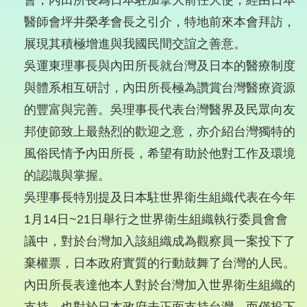
會，內田所長為日本駐加拿大前任大使，經由日本
醫師會坪井榮孝會長之引介，特地前來本會拜訪，
展現其積極增進與我國民間交誼之善意。
吳運東理事長與內田所長就台灣及日本的醫療制度
與體系相互研討，內田所長極為讚賞台灣醫療資源
的豐富與完善。吳理事長代表台灣醫界及民眾向友
邦使節致上最熱烈的歡迎之意，亦介紹台灣獨特的
風俗民情予內田所長，希望有助於他對工作及環境
的認識與掌握。
吳理事長特別提及日本駐世界衛生組織代表在今年
1月14日~21日舉行之世界衛生組織執行委員會會
議中，對於台灣加入該組織成為觀察員一案投下了
棄權票，日本政府實質的行動鼓舞了台灣的人民。
內田所長表達他本人對於台灣加入世界衛生組織的