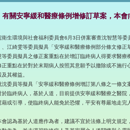
有關安寧緩和醫療條例增修訂草案，本會
院衛生環境與社會福利委員會6月3日併案審查沈智慧等委
」、江綺雯等委員擬具「安寧緩和醫療條例部分條文修正
慧等委員擬具之修正案重點在於增訂臨終病人得要求醫療
修正重點在於對於末期病人按照其意願予以撤除或不施行
嚴及其權益。
就沈委員等擬具「安寧緩和醫療條例增訂第八條之一條文
對於臨終病人，基於人道，目前提供安寧緩和醫療之醫院
慰藉或引導，使臨終病人能免於恐懼，平安有尊嚴地走完
本會認為基於人道應作為者，建議不宜於法條上明文規定