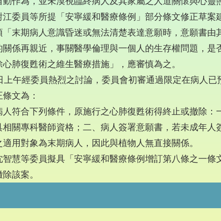
自動作為，並未漠視臨終病人及其家屬之人道關懷與心靈
對江委員等所提「安寧緩和醫療條例」部分條文修正草案
項「末期病人意識昏迷或無法清楚表達意願時，意願書由
的關係再親近，事關醫學倫理與一個人的生存權問題，是
除心肺復甦術之維生醫療措施」，應審慎為之。
3日上午經委員熱烈之討論，委員會初審通過限定在病人已
正條文為：
病人符合下列條件，原施行之心肺復甦術得終止或撤除：
具相關專科醫師資格；二、病人簽署意願書，若未成年人
之適用對象為末期病人，因此與植物人無直接關係。
沈智慧等委員擬具「安寧緩和醫療條例增訂第八條之一條
撤除該案。