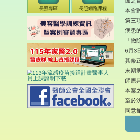
面之
長照專區
長照網路課程
本會
第三
病患
「撤
6月
其修
末期
師應
本案
至於
同意