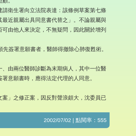
照顧。
建請衛生署向立法院表達：該條例草案第七條
其最近親屬出具同意書代替之」。不論親屬與
否可由他人來決定，不無疑問，因此關於增列
預先簽署意願書者，醫師得撤除心肺復甦術。
一、由兩位醫師診斷為末期病人，其中一位醫
簽署意願書時，應得法定代理的人同意。
文案」之修正案，因反對聲浪頗大，沈委員已
2002/07/02 | 點閱率：555