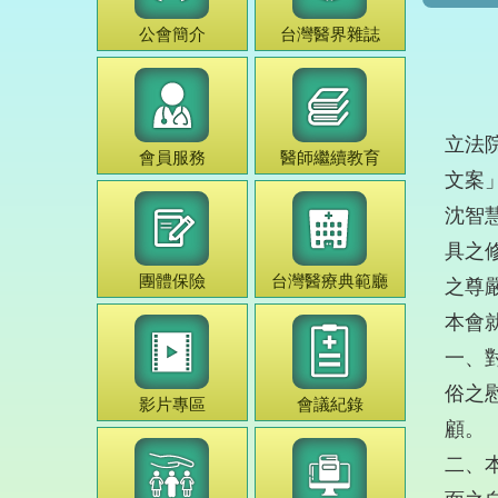
公會簡介
台灣
醫界雜誌
立法
會員服務
醫師
繼續教育
文案
沈智
具之
團體保險
台灣
醫療典範
廳
之尊
本會
一、
俗之
影片專區
會議紀錄
顧。
二、