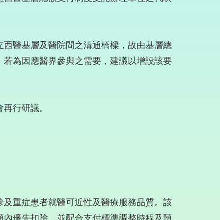
立西醫基層及醫院間之溝通橋樑，故由基層總
；若為因應醫界參與之需要，建議以增設該要
會再行研議。
診及重症患者就醫可近性及醫療服務品質。該
額內優先扣除，並配合支付標準調整時程及預