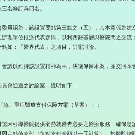
由三名修訂為四名。
會委員認為，該設置要點第三點之（五），其本意係為建
託辦理單位推派代表參與，以利西醫基層與醫院間之交流
十點如：「醫界代表」之項目，另案討論。
，會議以維持該設置精神為由，決議保留本案，並交回本
委員會通過之討論案，說明如下：
 「急、重症醫療支付保障方案（草案）」：
付誘因引導醫院提供弱勢就醫者必要之醫療服務，確保急
以固定點值支付（每點支付金額以一元計算），於醫院總