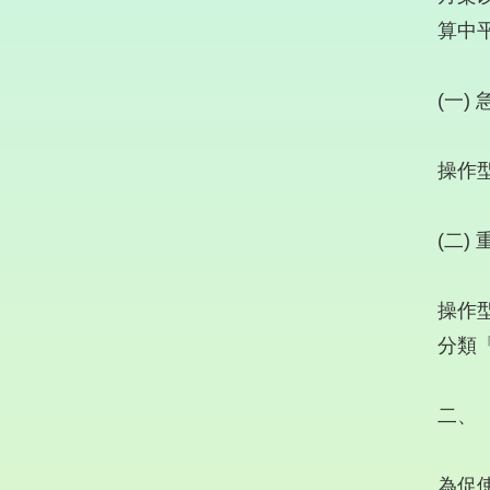
算中
(一) 
操作
(二
操作
分類
二、
為促