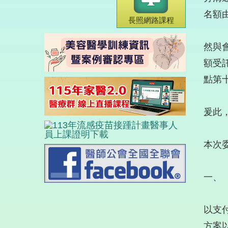
名額
長照網路課程
然與
額受
點第
爰此
本次
一、
以支
方案