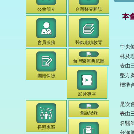
公會簡介
台灣
醫界雜誌
本
會員服務
醫師
繼續教育
中央
林及
台灣
醫療典範
廳
表由
整方
團體保險
標準
影片專區
是次
會議紀錄
表由
名醫
長照專區
分溝