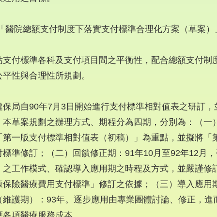
 「醫院總額支付制度下落實支付標準合理化方案（草案）
估支付標準各科及支付項目間之平衡性，配合總額支付制
公平性與合理性所規劃。
健保局自90年7月3日開始進行支付標準相對值表之研訂，
。本草案規劃之辦理方式、期程分為四期，分別為：（一）研
「第一版支付標準相對值表（初稿）」為重點，並擬將「
付標準修訂；（二）回饋修正期：91年10月至92年12
」之工作模式、確認導入應用期之時程及方式，並嚴謹修
康保險醫療費用支付標準」修訂之依據；（三）導入應用期
（維護期）：93年。逐步應用由專業團體討論、修正，進
應各項醫療服務成本。