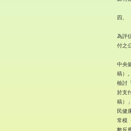
四、
為評
付之
中央
稿）
檢討
於支
稿）
民健
常模
數反