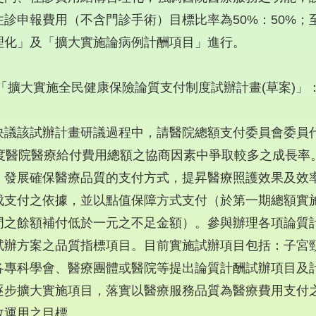
住診申報費用（不含門診手術）目標比率為50%：50%；
理化」及「擴大實施論病例計酬項目」進行。
 「擴大實施全民健康保險論質支付制度試辦計畫(草案)」
決議該試辦計畫研議過程中，請醫院總額支付委員會委員
年度醫院醫療給付費用總額之協商因素中爭取較多之成長率
，發展確保醫療品質的支付方式，提昇醫療照護效果及效
成支付之依據，並以點值保障方式支付（於第一期總額實
門之餘額補付低於一元之不足金額）。參與辦理各項論質
試辦方案之品質指標項目。目前實施試辦項目包括：子宮
各專科學會、醫療團體或醫院等提出論質計酬試辦項目及
逐步擴大實施項目，落實以醫療服務品質為醫療費用支付
效運用之目標。