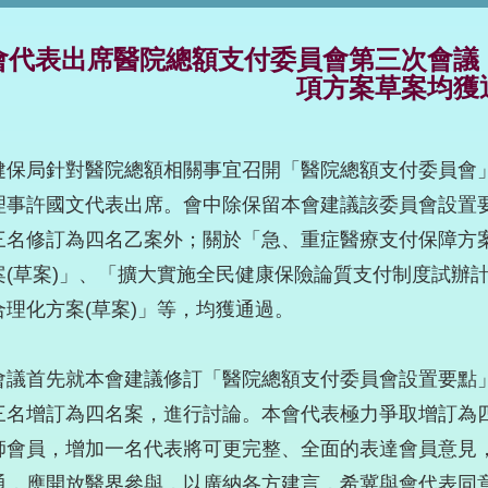
會代表出席醫院總額支付委員會第三次會議
項方案草案均獲
健保局針對醫院總額相關事宜召開「醫院總額支付委員會
理事許國文代表出席。會中除保留本會建議該委員會設置
三名修訂為四名乙案外；關於「急、重症醫療支付保障方案
案(草案)」、「擴大實施全民健康保險論質支付制度試辦計
合理化方案(草案)」等，均獲通過。
會議首先就本會建議修訂「醫院總額支付委員會設置要點
三名增訂為四名案，進行討論。本會代表極力爭取增訂為
師會員，增加一名代表將可更完整、全面的表達會員意見
通，應開放醫界參與，以廣納各方建言，希冀與會代表同