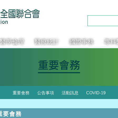
醫學倫理
醫療統計
國際事務
專科
重要會務
重要會務
公告事項
活動訊息
COVID-19
重要會務