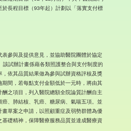
至於長程目標（93年起）計劃以「落實支付標
：
代表參與及提供意見，並協助醫院團體於協定
。該試辦計畫係藉各類照護整合與支付制度的
率，依其品質結果做為參與試辦資格評核及獎
施期間，若每點支付金額低於一元時，將由其
計酬之項目，列入醫院總額全院論質計酬自主
頸癌、肺結核、乳癌、糖尿病、氣喘五項。並
計畫草案之申請，以照顧重症及弱勢群體為優
之基礎精神，保障醫療服務品質並達成醫療資