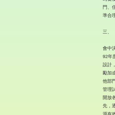
門、
準合
三、
會中
92
設計
勵加
他部
管理
開放
先，
源有