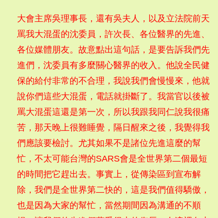
大會主席吳理事長，還有吳夫人，以及立法院前天
罵我大混蛋的沈委員，許次長、各位醫界的先進、
各位媒體朋友。故意點出這句話，是要告訴我們先
進們，沈委員有多麼關心醫界的收入。他說全民健
保的給付非常的不合理，我說我們會慢慢來，他就
說你們這些大混蛋，電話就掛斷了。我當官以後被
罵大混蛋這還是第一次，所以我跟我同仁說我很痛
苦，那天晚上很難睡覺，隔日醒來之後，我覺得我
們應該要檢討。尤其如果不是諸位先進這麼的幫
忙，不太可能台灣的SARS會是全世界第二個最短
的時間把它趕出去。事實上，從傳染區到宣布解
除，我們是全世界第二快的，這是我們值得驕傲，
也是因為大家的幫忙，當然期間因為溝通的不順