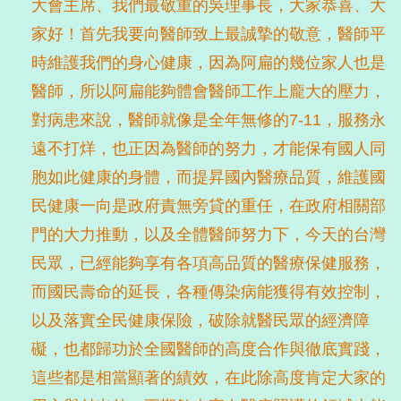
大會主席、我們最敬重的吳理事長，大家恭喜、大
家好！首先我要向醫師致上最誠摯的敬意，醫師平
時維護我們的身心健康，因為阿扁的幾位家人也是
醫師，所以阿扁能夠體會醫師工作上龐大的壓力，
對病患來說，醫師就像是全年無修的7-11，服務永
遠不打烊，也正因為醫師的努力，才能保有國人同
胞如此健康的身體，而提昇國內醫療品質，維護國
民健康一向是政府責無旁貸的重任，在政府相關部
門的大力推動，以及全體醫師努力下，今天的台灣
民眾，已經能夠享有各項高品質的醫療保健服務，
而國民壽命的延長，各種傳染病能獲得有效控制，
以及落實全民健康保險，破除就醫民眾的經濟障
礙，也都歸功於全國醫師的高度合作與徹底實踐，
這些都是相當顯著的績效，在此除高度肯定大家的