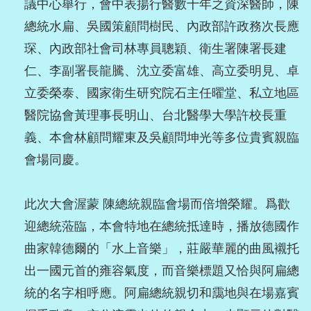
議中心舉行，會中表揚行醫數十年之資深醫師，陳
總統水扁、吳國策顧問樹民、內政部許政務次長應
琛、內政部社會司林專員聰穎、衛生署陳署長建
仁、李副署長龍騰、沈立委富雄、高立委明見、卓
立委榮泰、國家衛生研究院石主任曜堂、私立地區
醫院協會黃理事長明山、台北醫學大學許校長重
義、本會林顧問耀東及吳顧問坤光等多位貴賓親臨
會場同慶。
此次大會渥蒙 陳總統親臨會場而倍增榮耀。爲歡
迎總統蒞臨，本會特地在總統抵達時，播放德國作
曲家韓德爾的「水上音樂」，莊嚴華麗的曲風襯托
出一國元首的雍容氣度，而音樂標題又恰與阿扁總
統的名字相呼應。阿扁總統親切和靄地與在場嘉賓