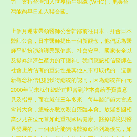
力，支持台灣加入世界衛生組織 (WHO)，更讓台
灣能夠早日進入聯合國。
上個月運東帶領醫師公會幹部前往日本，拜會日本
醫師公會，日本醫師提出一個新觀念，他們認為醫
師平時扮演維護民眾健康、社會安寧、國家安全以
及提昇經濟生產力的守護神。我們應該相信醫師在
社會上所佔有的重要性是其他人不可取代的，這個
新觀念相信也能獲得總統的認同，因為總統在西元
2000年尚未就任總統前即曾到訪本會給予寶貴意
見及指導，而在就任三年多來，每年醫師節大會或
會員大會，總統亦數次親自蒞臨本會。放諸各國相
當少見在位元首如此重視國民健康、醫療環境與醫
界發展的，一個政府能夠將醫療政策列為優先，如