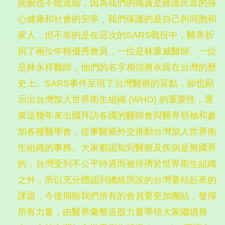
扼腕也不能退縮，因為我們的職責是維護民眾的身
心健康和社會的安寧，我們保護的是自己的同胞和
家人，但不幸的是在這次的SARS戰役中，醫界折
損了兩位年輕優秀會員，一位是林重威醫師、一位
是林永祥醫師，他們的名字相信將永留在台灣的歷
史上。SARS事件呈現了台灣醫療的盲點，卻也顯
示出台灣加入世界衛生組織 (WHO) 的重要性，運
東這幾年來出國拜訪各國的醫師會與醫界領袖和參
加各種醫學會，從事醫療外交推動台灣加入世界衛
生組織的事務。大家都認知到醫療及疾病是無國界
的，台灣受到不公平待遇而被排擠於世界衛生組織
之外，所以充分體認到總統所說的台灣要站起來的
課題，今後期盼我們所有的會員要更加團結，發揮
所有力量，由醫界彙整這股力量帶領大家繼續努