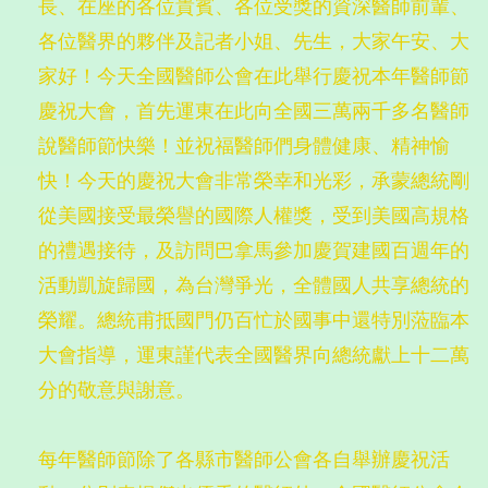
長、在座的各位貴賓、各位受獎的資深醫師前輩、
各位醫界的夥伴及記者小姐、先生，大家午安、大
家好！今天全國醫師公會在此舉行慶祝本年醫師節
慶祝大會，首先運東在此向全國三萬兩千多名醫師
說醫師節快樂！並祝福醫師們身體健康、精神愉
快！今天的慶祝大會非常榮幸和光彩，承蒙總統剛
從美國接受最榮譽的國際人權獎，受到美國高規格
的禮遇接待，及訪問巴拿馬參加慶賀建國百週年的
活動凱旋歸國，為台灣爭光，全體國人共享總統的
榮耀。總統甫抵國門仍百忙於國事中還特別蒞臨本
大會指導，運東謹代表全國醫界向總統獻上十二萬
分的敬意與謝意。
每年醫師節除了各縣市醫師公會各自舉辦慶祝活