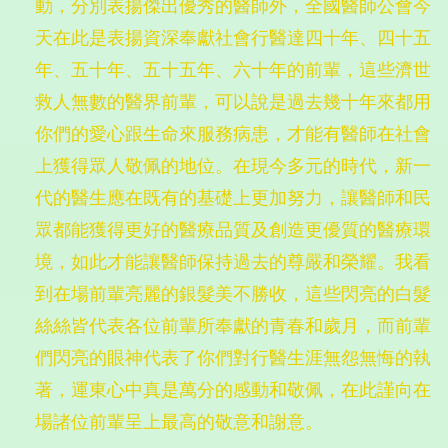
動，分別表揚傑出優秀的醫師外，全國醫師公會今
天在此是表揚資深奉獻社會行醫達四十年、四十五
年、五十年、五十五年、六十年的前輩，這些濟世
救人無數的醫界前輩，可以說是過去幾十年來都用
你們的愛心跟生命來服務病患，才能有醫師在社會
上獲得眾人敬佩的地位。在現今多元的時代，新一
代的醫生應在既有的基礎上更加努力，讓醫師和民
眾都能獲得更好的醫療品質及創造更優質的醫療環
境，如此才能讓醫師保持過去的尊嚴和榮耀。我看
到在場前輩亮麗的銀髮美不勝收，這些閃亮的白髮
絲絲皆代表各位前輩所奉獻的青春和歲月，而前輩
們閃亮的眼神代表了你們對行醫生涯無怨無悔的執
著，運東心中真是萬分的感動和敬佩，在此謹向在
場諸位前輩呈上最高的敬意和謝意。