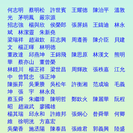
何志明 蔡明松 許世賓 王耀德 陳治平 溫敦
光 茅明鳳 嚴宗源
招志強 楊與欣 侯榮郎 張屏娟 王鑄迪 林永
斌 林潔靈 朱新堯
梁瑞祥 趙淑欽 莊志興 周遵善 陳介臣 貝建
文 楊正暉 林明德
董政達 邱燕坤 王錦飛 陳思原 林漢文 熊明
華 蔡亦山 董曾榮
林鏡川 楊正祥 梁世昌 周輝政 張秩嘉 江允
中 曾賢忠 張正坤
陳振昇 吳秉賸 吳松年 許衡湘 范成瑜 毛義
坤 張 宇 林永良
蔡玉舜 朱繼璋 陳明哲 鄭欽火 陳麗華 阮程
昭 趙淑武 廖國雄
楊其瑞 邱永和 許維邦 張炯心 昝舜華 何卿
維 徐明洸 方嘉宏
吳蘭香 施丞陽 陳泰昌 張維君 郭義興 陸盛