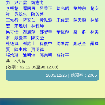
力 尹西雲 魏志尚
李明慧 譚國勇 呂秉正 陳光昭 劉坤宗 趙安
祥 吳翠惠 陳芳萍
王知行 蔣安仁 黃泓淵 宋俊宏 陳天順 林郁
宏 宋曉明 林程珅
吳可怡 謝麗萍 鄭碧華 華恆輝 樂 群 林美
君 嚴慶年 陳文瑩
杜德鴻 謝貳上 孫復中 周肇銘 鄭耿全 羅國
賢 陳中銘 賈明德
張培琳 陳明治 郭宗明 薛祥平
共一○八名
(效期：92.12.09至98.12.08)
2003/12/25 | 點閱率：2065