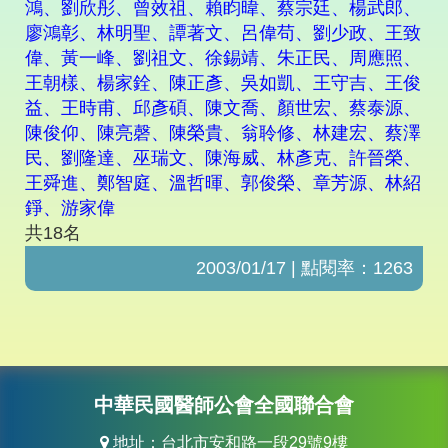
鴻、劉欣彤、曾效祖、賴盷暐、蔡宗廷、楊武郎、
廖鴻彰、林明聖、譚著文、呂偉苟、劉少政、王致
偉、黃一峰、劉祖文、徐錫靖、朱正民、周應照、
王朝樣、楊家銓、陳正彥、吳如凱、王守吉、王俊
益、王時甫、邱彥碩、陳文喬、顏世宏、蔡泰源、
陳俊仰、陳亮磬、陳榮貴、翁聆修、林建宏、蔡澤
民、劉隆達、巫瑞文、陳海威、林彥克、許晉榮、
王舜進、鄭智庭、溫哲暉、郭俊榮、章芳源、林紹
錚、游家偉
共18名
2003/01/17 | 點閱率：1263
中華民國醫師公會全國聯合會
地址：台北市安和路一段29號9樓