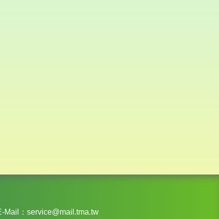
-Mail：
service@mail.tma.tw