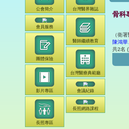
公會簡介
台灣
醫界雜誌
骨科專
會員服務
（衛署醫
醫師
繼續教育
陳鴻華
共2名 (
團體保險
台灣
醫療典範
廳
影片專區
會議紀錄
長照網路課程
長照專區