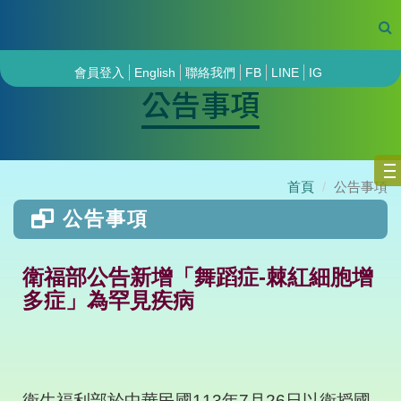
會員登入
English
聯絡我們
FB
LINE
IG
公告事項
首頁
公告事項
公告事項
衛福部公告新增「舞蹈症-棘紅細胞增
多症」為罕見疾病
衛生福利部於中華民國
113
年
7
月
26
日以衛授國