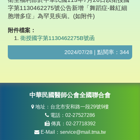
字第
1130462275
號公告新增「舞蹈症
-
棘紅細
胞增多症」為罕見疾病。
(
如附件
)
附件檔案：
衛授國字第1130462275B號函
2024/07/28 | 點閱率：344
中華民國醫師公會全國聯合會
地址：台北市安和路一段29號9樓
電話：02-27527286
傳真：02-27718392
E-Mail：
service@mail.tma.tw