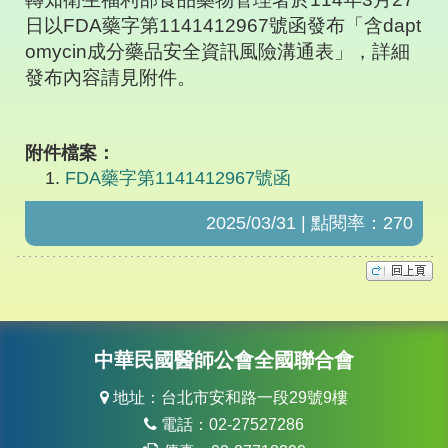
日以
FDA
藥字第
1141412967
號函發布「含
dapt
omycin
成分藥品安全資訊風險溝通表」，詳細
發布內容請見附件。
附件檔案：
FDA藥字第1141412967號函
2025/03/31 | 點閱率：270
中華民國醫師公會全國聯合會
地址：台北市安和路一段29號9樓
電話：02-27527286