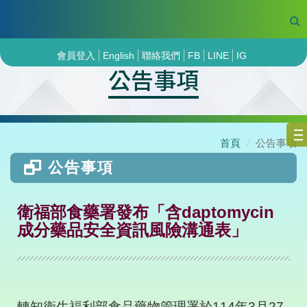
會員登入
English
聯絡我們
FB
LINE
IG
公告事項
首頁
公告事項
公告事項
衛福部食藥署發布「含daptomycin
成分藥品安全資訊風險溝通表」
轉知衛生福利部食品藥物管理署於
114
年
3
月
27