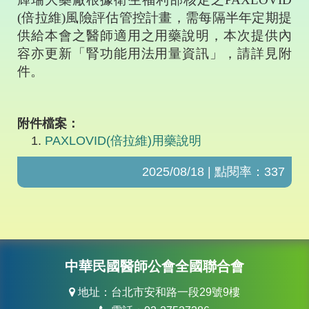
(
倍拉維
)
風險評估管控計畫，需每隔半年定期提
供給本會之醫師適用之用藥說明，本次提供內
容亦更新「腎功能用法用量資訊」，請詳見附
件。
附件檔案：
PAXLOVID(倍拉維)用藥說明
2025/08/18 | 點閱率：337
中華民國醫師公會全國聯合會
地址：台北市安和路一段29號9樓