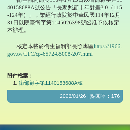
40158688A
號公告「長期照顧十年計畫
3.0
（
115
-124
年）」，業經行政院於中華民國
114
年
12
月
31
日以院臺衛字第
1145026398
號函准予依核定
本辦理。
核定本載於衛生福利部長照專區
https://1966.
gov.tw/LTC/cp-6572-85008-207.html
附件檔案：
衛部顧字第1140158688A號
2026/01/26 | 點閱率：176