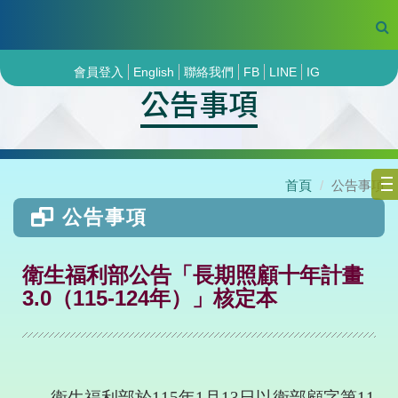
會員登入
English
聯絡我們
FB
LINE
IG
公告事項
首頁
公告事項
公告事項
衛生福利部公告「長期照顧十年計畫
3.0（115-124年）」核定本
衛生福利部於
115
年
1
月
13
日以衛部顧字第
11