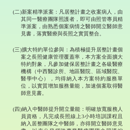
(
二
)
新案精準派案：凡居整計畫之收案病人，由
其同一醫療團隊照護者，即可由照管專員精
準派案，由熟悉個案病情之醫師開立醫師意
見書，落實醫療與長照之實質整合。
(
三
)
擴大特約單位參與：為積極提升居整計畫個
案之長照健康管理覆蓋率，本方案全面擴大
特約對象，凡參加健保居整計畫之各級醫療
機構（中西醫診所、地區醫院、區域醫院、
醫學中心），均得納入本方案特約服務單
位，以實質增加服務量能，加速個案取得醫
師意見書。
(
四
)
納入中醫師提升開立量能：明確放寬服務人
員資格，凡完成長照線上
3
小時培訓課程且
納入居整團隊之中醫師，亦得開立醫師意見