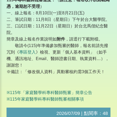
憑，逾期恕不受理
）
一、線上報名：
8
月
10
日
(
一
)
至
8
月
21
日
(
五
)
二、筆試日期：
11
月
8
日（星期日）下午於台大醫學院。
三、口試日期：
11
月
22
日（星期日）於台北馬偕紀念醫
院。
簡章及線上報名作業說明如
附件
，請逕行下載附檔。
敬請今
(115)
年準備參加甄審的醫師，報名前請先撥
冗到《
專區登入
》檢視、更新「個人基本資料」（如手
機、通訊地址、
Email
、醫師證書日期、執業資料
…
），
謝謝您！
※
備註：「修改個人資料」異動審核約需
3
個工作天！
※
115
年「家庭醫學科專科醫師甄審」簡章公告
※
115
年家庭醫學科專科醫師甄審相關事項
2026/07/09 | 點閱率：48