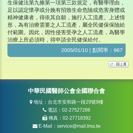
生保健法第九條第一項第三款規定，有醫學理由，
足以認定懷孕或分娩有招致生命危險或危害身體或
精神健康者，得依其自願，施行人工流產。上述情
形，為有治療需要之人工流產，屬全民健保保險給
付範圍。因此，因性侵害受孕之人工流產，為醫學
治療上所必須時，得申請全民健保給付。
2005/01/10 | 點閱率：967
中華民國醫師公會全國聯合會
地址：台北市安和路一段29號9樓
電話：02-27527286
傳真：02-27718392
E-Mail：
service@mail.tma.tw