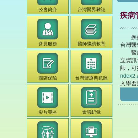
公會簡介
台灣
醫界雜誌
疾病
疾病管
會員服務
醫師
繼續教育
台灣醫
醫師為
立資訊
師，可
ndex2.
團體保險
台灣
醫療典範
廳
入學習
影片專區
會議紀錄