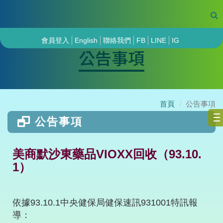
會員登入
English
聯絡我們
FB
LINE
IG
公告事項
首頁
公告事項
公告事項
美商默沙東藥品VIOXX回收（93.10.
1）
依據93.10.1中央健保局健保速訊931001特訊報
導：