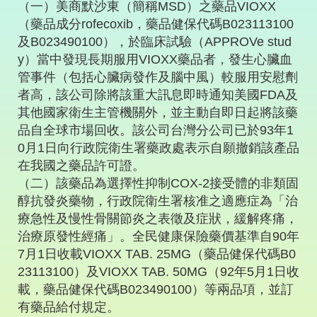
（一）美商默沙東（簡稱MSD）之藥品VIOXX
（藥品成分rofecoxib，藥品健保代碼B023113100
及B023490100），於臨床試驗（APPROVe stud
y）當中發現長期服用VIOXX藥品者，發生心臟血
管事件（包括心臟病發作及腦中風）較服用安慰劑
者高，該公司除將該重大訊息即時通知美國FDA及
其他國家衛生主管機關外，並主動自即日起將該藥
品自全球市場回收。該公司台灣分公司已於93年1
0月1日向行政院衛生署藥政處表示自願撤銷該產品
在我國之藥品許可證。
（二）該藥品為選擇性抑制COX-2接受體的非類固
醇抗發炎藥物，行政院衛生署核准之適應症為「治
療急性及慢性骨關節炎之表徵及症狀，緩解疼痛，
治療原發性經痛」。全民健康保險藥價基準自90年
7月1日收載VIOXX TAB. 25MG（藥品健保代碼B0
23113100）及VIOXX TAB. 50MG（92年5月1日收
載，藥品健保代碼B023490100）等兩品項，並訂
有藥品給付規定。