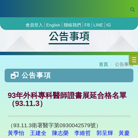
會員登入
English
聯絡我們
FB
LINE
IG
公告事項
首頁
公告事項
公告事項
93年外科專科醫師證書展延合格名單
（93.11.3）
（93.11.3衛署醫字第0930042579號）
黃季怡 王建全 陳志榮 李維哲 郭呈輝 黃慶