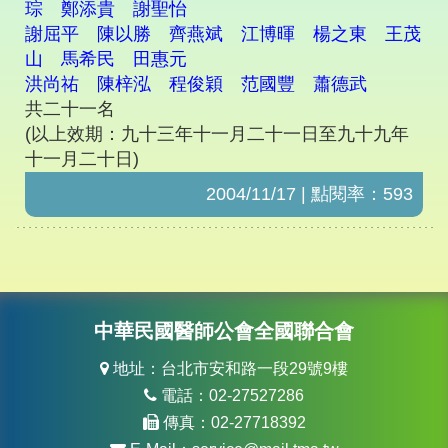
琮 鄭添貴 謝聖怡
謝屈平 陳以勝 齊燕斌 江博暉 楊之東 王茂
山 馬希民 田惠元
洪尚祐 陳梓泓 程俊穎 范國豐 蕭德武
共二十一名
(以上效期：九十三年十一月二十一日至九十九年
十一月二十日)
2004/11/17 | 點閱率：593
中華民國醫師公會全國聯合會
地址：台北市安和路一段29號9樓
電話：02-27527286
傳真：02-27718392