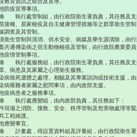
疫教育資訊之統合及宣導。
他防疫宣導事項。
條 執行處管制組，由行政院衛生署負責，其任務及支
苗接種、居家檢疫及自主健康管理措施等之群眾衛生管制
媒調查及其管制。
境衛生管制與清消、供水安全、病媒及孳生源清除，由行
畜共通傳染病之宿主動物檢疫及管制，由行政院農業委員
他疫情管制事項。
條 執行處服務組，由行政院衛生署負責，其任務及支
眾、病患及其家屬之心理衛生服務。
染病致死遺體之處理、相驗及其專業諮詢或技術支援，由
染病罹難者家屬之慰問事項，由內政部支援。
他疫病患者之服務事項。
條 執行處應變組，由內政部負責，其任務如下：
件現場之消防、搜救、安全、秩序管制及危害物處理等緊
共工程維護。
他應變事宜。
條 計畫處，得設置資料組及評量組，由行政院衛生署