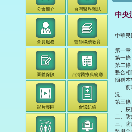
公會簡介
台灣
醫界雜誌
中央
中華民
會員服務
醫師
繼續教育
第一
第一條
第二條
整合相
團體保險
台灣
醫療典範
廳
簡稱本
前項所
況。
第三條
影片專區
會議紀錄
一、疫
二、防
三、防
繫與合