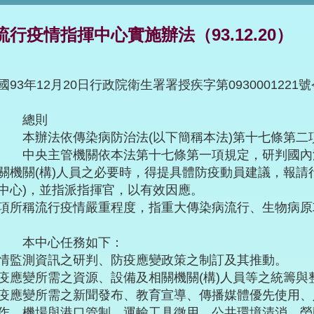
流行疫情指揮中心實施辦法（93.12.20）
國93年12月20日行政院衛生署署授疾字第0930001221
章 總則
 本辦法依傳染病防治法(以下簡稱本法)第十七條第二
 中央主管機關依本法第十七條第一項規定，研判國內
關機關(構)人員之必要時，得提具體防疫動員建議，報請
中心)，並指派指揮官，以有效因應。
稱流行疫情嚴重程度，指重大傳染病流行、生物病原
 本中心任務如下：
情監測資訊之研判、防疫應變政策之制訂及其推動。
疫應變所需之資源、設備及相關機關(構)人員等之統籌與
疫應變所需之新聞發布、教育宣導、傳播媒體優先使用、
作、機場與港口管制、運輸工具徵用、公共環境清消、勞