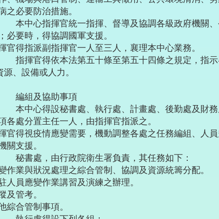
病之必要防治措施。
 本中心指揮官統一指揮、督導及協調各級政府機關、
；必要時，得協調國軍支援。
得指派副指揮官一人至三人，襄理本中心業務。
 指揮官得依本法第五十條至第五十四條之規定，指示
之資源、設備或人力。
章 編組及協助事項
 本中心得設秘書處、執行處、計畫處、後勤處及財務
各處分置主任一人，由指揮官指派之。
得視疫情應變需要，機動調整各處之任務編組、人員
機關支援。
 秘書處，由行政院衛生署負責，其任務如下：
變作業與狀況處理之綜合管制、協調及資源統籌分配。
駐人員應變作業講習及演練之辦理。
蹤及管考。
他綜合管制事項。