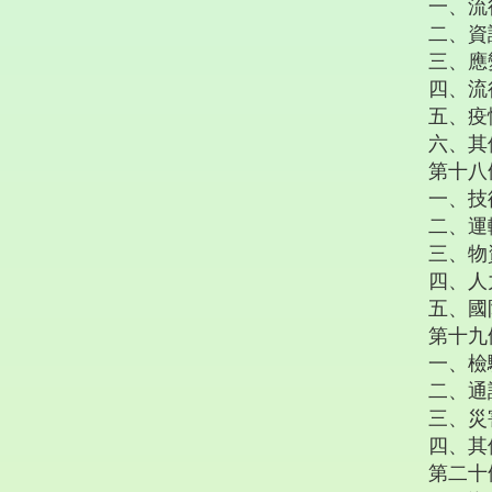
一、流
二、資
三、應
四、流
五、疫
六、其
第十八
一、技
二、運
三、物
四、人
五、國
第十九
一、檢
二、通
三、災
四、其
第二十