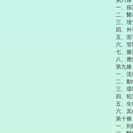
第八條
一、疫
二、醫
三、境
四、外
五、宣
六、管
七、服
八、應
第九條
一、流
二、動
三、環
四、犯
五、生
六、其
第十條
一、到