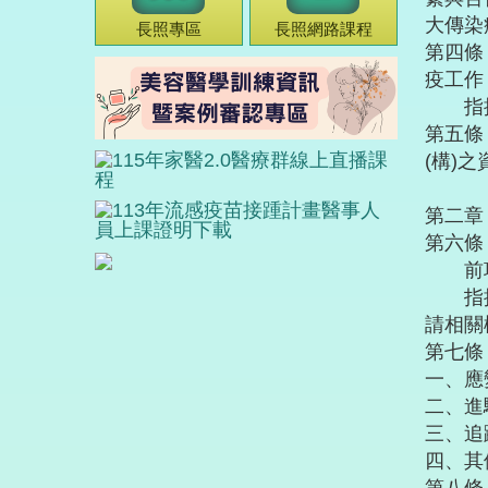
大傳染
長照專區
長照網路課程
第四條
疫工作
指揮官
第五條
(構)
第二
第六條
前項
指揮官
請相關
第七條
一、應
二、進
三、追
四、其