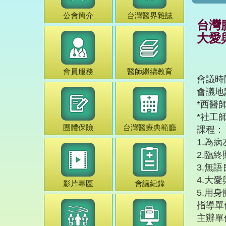
公會簡介
台灣
醫界雜誌
台灣
大愛
會員服務
醫師
繼續教育
會議時間
會議地
*西醫
*社工
團體保險
台灣
醫療典範
廳
課程：
1.為
2.臨
3.無
4.大
影片專區
會議紀錄
5.用
指導單
主辦單