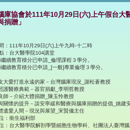
腦庫協會於111年10月29日(六)上午假台大
與捐贈」
：111年10月29日(六)上午九時-十二時
點：台大醫學院104講堂
師繼續教育積分已申請_倫理課程３學分。
師繼續教育積分已申請_[一般]專業倫理３學分。
病友大愛打造永遠的家－台灣腦庫現況_謝松蒼教授
終照護醫療典範－器官捐獻_李明哲教授
語良師－介紹大體捐贈_陳玉怜教授
愛與關懷的提升－談安寧緩和醫療與腦庫捐贈的提倡_姚建
身體遺愛人間－現況與展望_宋賢儀主任
位：衛生福利部
位：台大醫學院解剖學暨細胞生物學科、社團法人臺灣腦