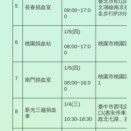
臺北市松山區復
5
長春捐血室
文湖線南京復
09:00~17:0
走步行約3分鐘
0
1/5(四)
6
桃園捐血站
桃園市桃園區
08:00~17:0
0
1/5(四)
桃園市桃園區
7
南門捐血室
08:00~16:0
1
0
1/4(三)
臺中市西屯區
新光三越捐血
8
口(惠安停車
車
10:30-18:30
政北七路、惠