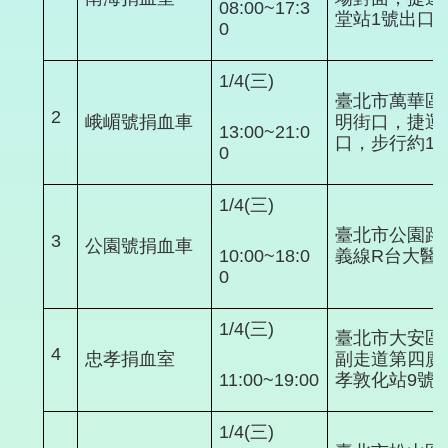
08:00~17:3
堂站1號出口，
0
1/4(三)
臺北市萬華區
2
峨嵋號捐血車
明街口，捷運
13:00~21:0
口，步行約10
0
1/4(三)
臺北市公園路
3
公園號捐血車
10:00~18:0
義線R台大醫院
0
1/4(三)
臺北市大安區
4
忠孝捐血室
副走道第四廣
11:00~19:00
孝敦化站9號
1/4(三)