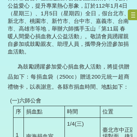
公益愛心，提升專業熱心形象，訂於112年1月4日
（星期三）、1月5日（星期四）全日，假台北市、
新北市、桃園市、新竹市、台中市、嘉義市、台南
市、高雄市等地，舉辦六師攜手玉山「第11屆 春
暖人間愛心捐血救人公益活動」。敬請會員踴躍親
自參加或鼓勵親友、助理人員，攜帶身分證參加捐
血活動。
為鼓勵踴躍參加愛心捐血救人活動，將提供贈
品如下：每捐血袋（250cc）贈送200元統一超商
禮物卡，以表謝意。各縣市捐血時間、地點如下：
(一)六師公會
序
捐血點
時間
位置
1/4(三)
臺北市中正區
1
南海捐血室
場對面，捷運