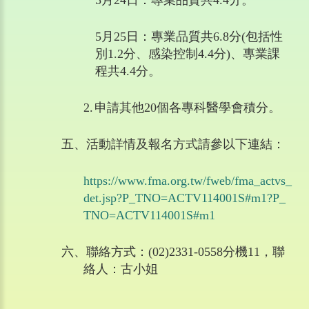
5
月
24
日：專業品質共
4.4
分。
5
月
25
日：專業品質共
6.8
分
(
包括性
別
1.2
分、感染控制
4.4
分
)
、專業課
程共
4.4
分。
2.
申請其他
20
個各專科醫學會積分。
五、
活動詳情及報名方式請參以下連結：
https://www.fma.org.tw/fweb/fma_actvs_
det.jsp?P_TNO=ACTV114001S#m1?P_
TNO=ACTV114001S#m1
六、
聯絡方式：
(02)2331-0558
分機
11
，聯
絡人：古小姐