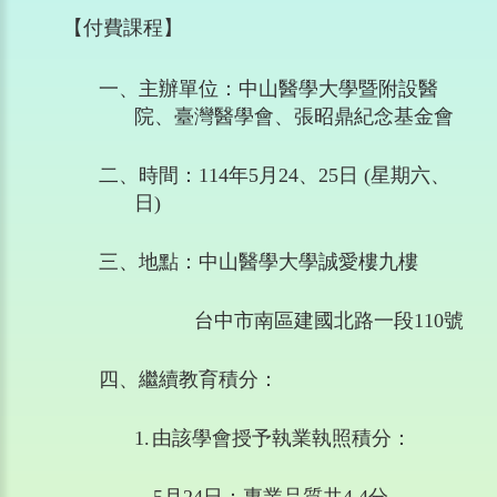
【付費課程】
一、
主辦單位：中山醫學大學暨附設醫
院、臺灣醫學會、張昭鼎紀念基金會
二、
時間：
114
年
5
月
24
、
25
日
(
星期六、
日
)
三、
地點：中山醫學大學誠愛樓九樓
台中市南區建國北路一段
110
號
四、
繼續教育積分：
1.
由該學會授予執業執照積分：