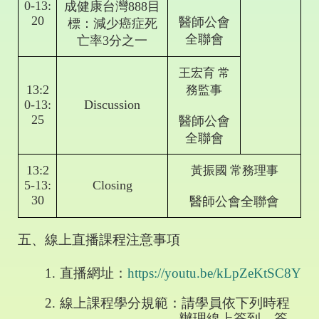
0-13:
成健康台灣
888
目
20
醫師公會
標：減少癌症死
全聯會
亡率
3
分之一
王宏育
常
13:2
務監事
0-13:
Discussion
25
醫師公會
全聯會
13:2
黃振國
常務理事
5-13:
Closing
30
醫師公會全聯會
五、線上直播課程注意事項
1.
直播網址：
https://youtu.be/kLpZeKtSC8Y
2.
線上課程學分規範：請學員依下列時程
辦理線上簽到、簽