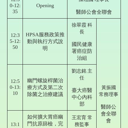
0-12:
Opening
35
醫師公會全聯會
徐翠霞 科
長
HPSA
服務政策推
12:3
5-12:
動與執行方式說
國民健康
50
明
署癌症防
治組
劉志銘
主
任
幽門螺旋桿菌治
12:5
0-13:
療方式及第二次
黃振國
臺大癌醫
10
除菌之治療建議
常務理事
中心內科
部
醫師公
會全聯
如何擴大胃癌幽
王宏育
常
會
門抗原篩檢，完
13:1
務監事