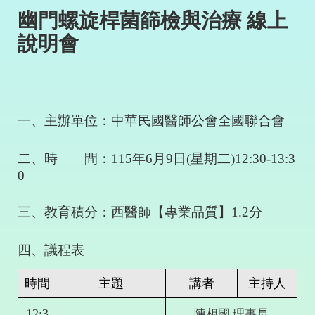
幽門螺旋桿菌篩檢與治療 線上
說明會
一、主辦單位：中華民國醫師公會全國聯合會
二、時 間：
115
年
6
月
9
日
(
星期二
)12:30-13:3
0
三、教育積分：西醫師【專業品質】
1.2
分
四、議程表
時間
主題
講者
主持人
12:3
陳相國
理事長