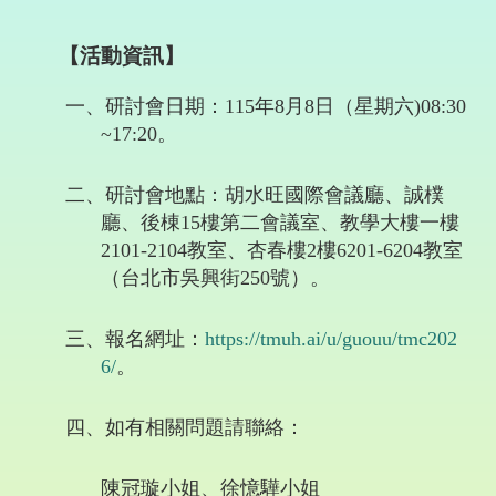
【活動資訊】
一、
研討會日期：
115
年
8
月
8
日（星期六
)08:30
~17:20
。
二、
研討會地點：胡水旺國際會議廳、誠樸
廳、後棟
15
樓第二會議室、教學大樓一樓
2101-2104
教室、杏春樓
2
樓
6201-6204
教室
（台北市吳興街
250
號）。
三、
報名網址：
https://tmuh.ai/u/guouu/tmc202
6/
。
四、
如有相關問題請聯絡：
陳冠璇小姐、徐憶驊小姐