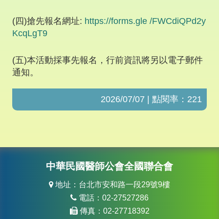
(
四
)
搶先報名網址
:
https://forms.gle /FWCdiQPd2y
KcqLgT9
(
五
)
本活動採事先報名，行前資訊將另以電子郵件
通知。
2026/07/07 | 點閱率：221
中華民國醫師公會全國聯合會
地址：台北市安和路一段29號9樓
電話：02-27527286
傳真：02-27718392