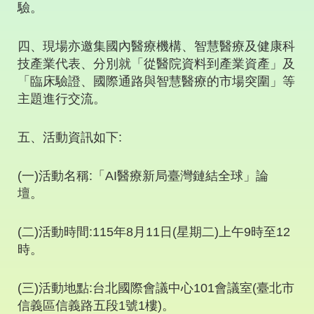
驗。
四、現場亦邀集國內醫療機構、智慧醫療及健康科
技產業代表、分別就「從醫院資料到產業資產」及
「臨床驗證、國際通路與智慧醫療的市場突圍」等
主題進行交流。
五、活動資訊如下
:
(
一
)
活動名稱
:
「
AI
醫療新局臺灣鏈結全球」論
壇。
(
二
)
活動時間
:115
年
8
月
11
日
(
星期二
)
上午
9
時至
12
時。
(
三
)
活動地點
:
台北國際會議中心
101
會議室
(
臺北市
信義區信義路五段
1
號
1
樓
)
。