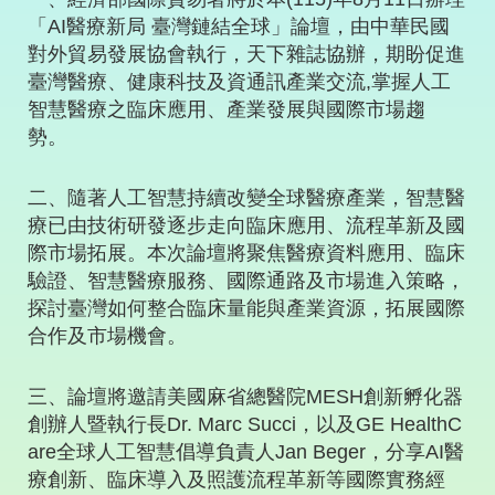
「
AI
醫療新局
臺灣鏈結全球」論壇，由中華民國
對外貿易發展協會執行，天下雜誌協辦，期盼促進
臺灣醫療、健康科技及資通訊產業交流
,
掌握人工
智慧醫療之臨床應用、產業發展與國際市場趨
勢。
二、隨著人工智慧持續改變全球醫療產業，智慧醫
療已由技術研發逐步走向臨床應用、流程革新及國
際市場拓展。本次論壇將聚焦醫療資料應用、臨床
驗證、智慧醫療服務、國際通路及市場進入策略，
探討臺灣如何整合臨床量能與產業資源，拓展國際
合作及市場機會。
三、論壇將邀請美國麻省總醫院
MESH
創新孵化器
創辦人暨執行長
Dr. Marc Succi
，以及
GE HealthC
are
全球人工智慧倡導負責人
Jan Beger
，分享
AI
醫
療創新、臨床導入及照護流程革新等國際實務經