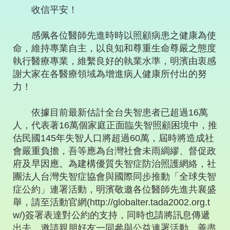
收信平安！
感佩各位醫師先進時時以照顧病患之健康為使
命，維持專業自主，以良知和尊重生命尊嚴之態度
執行醫療專業，維繫良好的執業水準，明濱由衷感
謝大家在各醫療領域為增進病人健康所付出的努
力！
依據目前最新估計全台失智患者已超過16萬
人，代表著16萬個家庭正面臨失智照顧困境中，推
估民國145年失智人口將超過60萬，屆時將造成社
會嚴重負擔，吾等應為台灣社會未雨綢繆、督促政
府及早因應。為建構優質失智症防治照護網絡，社
團法人台灣失智症協會與國際同步推動「全球失智
症公約」連署活動，明濱敬邀各位醫師先進共襄盛
舉，請至活動官網(http://globalter.tada2002.org.t
w/)簽署表達對公約的支持，同時也請將訊息傳遞
出去，邀請親朋好友一同參與公益連署活動，善盡