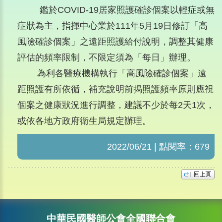
鑑於COVID-19居家照護確診個案以輕症或無
症狀為主，指揮中心業於111年5月19日修訂「高
風險確診個案」之遠距照護給付說明，調整其健康
評估的頻率限制，不限定須為「每日」辦理。
為利各醫療機構執行「高風險確診個案」遠
距照護有所依循，補充說明前揭照護頻率原則應視
個案之健康狀況進行調整，建議不少於每2天1次，
或依各地方政府衛生局規定辦理。
2022/06/21 | 點閱率：679
中華民國醫師公會全國聯合會