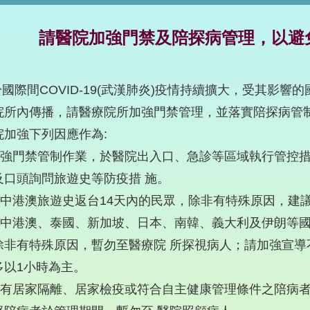
請醫院加強門禁及陪探病管理，以避
國際間COVID-19(武漢肺炎)疫情持續擴大，受其影
院所內傳播，請醫療院所加強門禁管理，並落實陪探病管
院加強下列因應作為:
)加強門禁管制作業，於醫院出入口、急診等區域執行管控
及口頭詢問旅遊史等防疫措 施。
)有中港澳旅遊史返台14天內的民眾，除非有特殊原因，建
)有中港澳、泰國、新加坡、日本、南韓、義大利及伊朗等國
除非有特殊原因，暫勿至醫療院 所探視病人；請加強宣導
多以1小時為主。
)具有居家隔離、居家檢疫或符合自主健康管理條件之陪病者