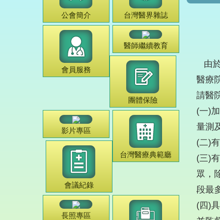
公會簡介
台灣
醫界雜誌
醫師
繼續教育
由於
會員服務
醫療
請醫
團體保險
(一
量測
影片專區
(二
台灣
醫療典範
廳
(三
眾，
會議紀錄
段最
(四
長照專區