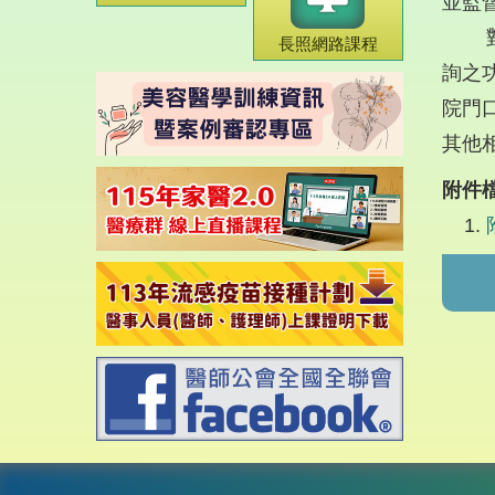
並監
對於
長照網路課程
詢之
院門
其他相
附件