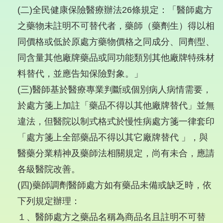
(二)全民健康保險醫療辦法26條規定：「醫師處方
之藥物未註明不可替代者，藥師（藥劑生）得以相
同價格或低於原處方藥物價格之同成分、同劑型、
同含量其他廠牌藥品或同功能類別其他廠牌特殊材
料替代，並應告知保險對象。」
(三)醫師基於醫療專業判斷或個別病人病情需要，
於處方箋上加註「藥品不得以其他廠牌替代」並無
違法，但醫院以制式格式於慢性病處方箋一律套印
「處方箋上全部藥品不得以其它廠牌替代 」，與
醫藥分業精神及藥師法相關規定，尚有未合，應請
各級醫院改善。
(四)藥師調劑醫師處方如有藥品未備或缺乏時，依
下列規定辦理：
１、醫師處方之藥品名稱為商品名且註明不可替