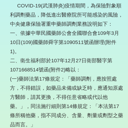
COVID-19(武漢肺炎)疫情期間，為保險對象順
利調劑藥品，降低進出醫療院所可能感染的風險，
中央健康保險署重申藥師調劑業務說明如下：
一、依據中華民國藥師公會全國聯合會109年3月
10日(109)國藥師舜字第1090511號函辦理(附件
1)。
二、衛生福利部於107年12月27日衛部醫字第
1071668514號函(附件2)略以：
(一)藥師法第17條規定：「藥師調劑，應按照處
方，不得錯誤，如藥品未備或缺乏時，應通知原處
方醫師，請其更換，不得任意省略或代以他
藥。」，同法施行細則第14條規定：「本法第17
條所稱他藥，指不同成分、含量、劑量或劑型之藥
品而言。」