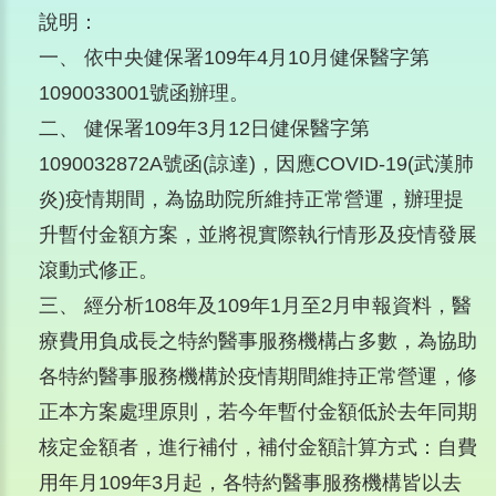
說明：
一、 依中央健保署109年4月10月健保醫字第
1090033001號函辦理。
二、 健保署109年3月12日健保醫字第
1090032872A號函(諒達)，因應COVID-19(武漢肺
炎)疫情期間，為協助院所維持正常營運，辦理提
升暫付金額方案，並將視實際執行情形及疫情發展
滾動式修正。
三、 經分析108年及109年1月至2月申報資料，醫
療費用負成長之特約醫事服務機構占多數，為協助
各特約醫事服務機構於疫情期間維持正常營運，修
正本方案處理原則，若今年暫付金額低於去年同期
核定金額者，進行補付，補付金額計算方式：自費
用年月109年3月起，各特約醫事服務機構皆以去